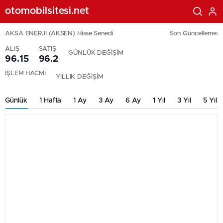
otomobilsitesi.net
AKSA ENERJI (AKSEN) Hisse Senedi
Son Güncelleme:
ALIŞ
SATIŞ
GÜNLÜK DEĞİŞİM
96.15
96.2
İŞLEM HACMİ
YILLIK DEĞİŞİM
Günlük
1 Hafta
1 Ay
3 Ay
6 Ay
1 Yıl
3 Yıl
5 Yıl