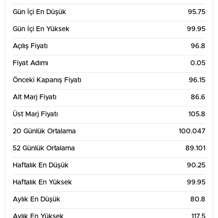
Gün İçi En Düşük
95.75
Gün İçi En Yüksek
99.95
Açılış Fiyatı
96.8
Fiyat Adımı
0.05
Önceki Kapanış Fiyatı
96.15
Alt Marj Fiyatı
86.6
Üst Marj Fiyatı
105.8
20 Günlük Ortalama
100.047
52 Günlük Ortalama
89.101
Haftalık En Düşük
90.25
Haftalık En Yüksek
99.95
Aylık En Düşük
80.8
Aylık En Yüksek
117.5