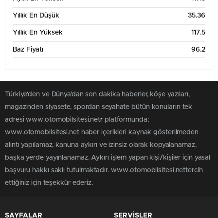
Yıllık En Düşük
35.36
Yıllık En Yüksek
117.5
Baz Fiyatı
96.2
Türkiye'den ve Dünya’dan son dakika haberler, köşe yazıları,
magazinden siyasete, spordan seyahate bütün konuların tek
adresi www.otomobilsitesi.net
r
platformunda;
www.otomobilsitesi.net haber içerikleri kaynak gösterilmeden
alıntı yapılamaz, kanuna aykırı ve izinsiz olarak kopyalanamaz,
başka yerde yayınlanamaz. Aykırı işlem yapan kişi/kişiler için yasal
başvuru hakkı saklı tutulmaktadır. www.otomobilsitesi.nettercih
ettiğiniz için teşekkür ederiz.
SAYFALAR
SERVİSLER