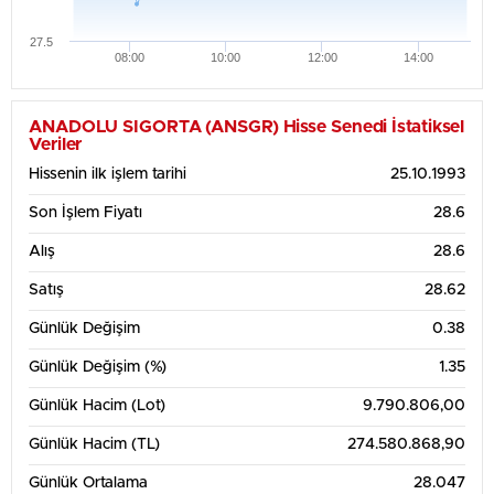
27.5
08:00
10:00
12:00
14:00
ANADOLU SIGORTA (ANSGR) Hisse Senedi İstatiksel
Veriler
Hissenin ilk işlem tarihi
25.10.1993
Son İşlem Fiyatı
28.6
Alış
28.6
Satış
28.62
Günlük Değişim
0.38
Günlük Değişim (%)
1.35
Günlük Hacim (Lot)
9.790.806,00
Günlük Hacim (TL)
274.580.868,90
Günlük Ortalama
28.047