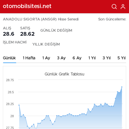
otomobilsitesi.net
ANADOLU SIGORTA (ANSGR) Hisse Senedi
Son Güncelleme:
ALIŞ
SATIŞ
GÜNLÜK DEĞİŞİM
28.6
28.62
İŞLEM HACMİ
YILLIK DEĞİŞİM
Günlük
1 Hafta
1 Ay
3 Ay
6 Ay
1 Yıl
3 Yıl
5 Yıl
Günlük Grafik Tablosu
28.75
28.5
28.25
28
27.75