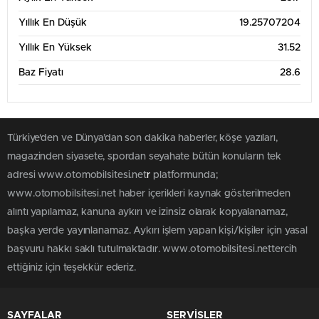
Yıllık En Düşük
19.25707204
Yıllık En Yüksek
31.52
Baz Fiyatı
28.6
Türkiye'den ve Dünya’dan son dakika haberler, köşe yazıları,
magazinden siyasete, spordan seyahate bütün konuların tek
adresi www.otomobilsitesi.net
r
platformunda;
www.otomobilsitesi.net haber içerikleri kaynak gösterilmeden
alıntı yapılamaz, kanuna aykırı ve izinsiz olarak kopyalanamaz,
başka yerde yayınlanamaz. Aykırı işlem yapan kişi/kişiler için yasal
başvuru hakkı saklı tutulmaktadır. www.otomobilsitesi.nettercih
ettiğiniz için teşekkür ederiz.
SAYFALAR
SERVİSLER