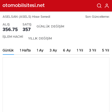
otomobilsitesi.net
ASELSAN (ASELS) Hisse Senedi
Son Güncelleme:
ALIŞ
SATIŞ
GÜNLÜK DEĞİŞİM
356.75
357
İŞLEM HACMİ
YILLIK DEĞİŞİM
Günlük
1 Hafta
1 Ay
3 Ay
6 Ay
1 Yıl
3 Yıl
5 Yıl