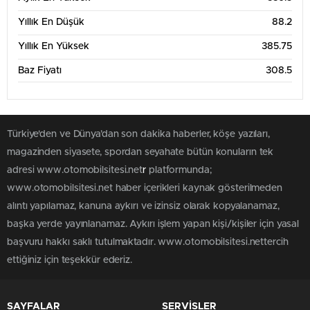
Haz '26
Tem '26
Ağu '26
Yıllık En Düşük
88.2
6 Aylık Grafik Tablosu
400
Yıllık En Yüksek
385.75
Baz Fiyatı
308.5
300
Türkiye'den ve Dünya’dan son dakika haberler, köşe yazıları,
200
magazinden siyasete, spordan seyahate bütün konuların tek
adresi www.otomobilsitesi.net
r
platformunda;
100
www.otomobilsitesi.net haber içerikleri kaynak gösterilmeden
Mar '26
May '26
Tem '26
alıntı yapılamaz, kanuna aykırı ve izinsiz olarak kopyalanamaz,
başka yerde yayınlanamaz. Aykırı işlem yapan kişi/kişiler için yasal
1 Yıllık Grafik Tablosu
400
başvuru hakkı saklı tutulmaktadır. www.otomobilsitesi.nettercih
ettiğiniz için teşekkür ederiz.
300
SAYFALAR
SERVİSLER