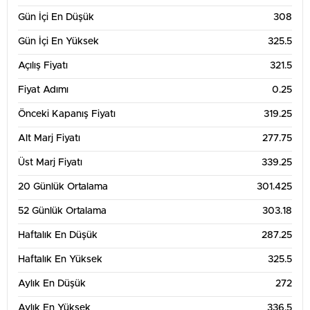
Gün İçi En Düşük
308
300
Gün İçi En Yüksek
325.5
Açılış Fiyatı
321.5
280
Fiyat Adımı
0.25
260
Önceki Kapanış Fiyatı
319.25
13. Tem
20. Tem
27. Tem
3. Ağu
Alt Marj Fiyatı
277.75
3 Aylık Grafik Tablosu
375
Üst Marj Fiyatı
339.25
20 Günlük Ortalama
301.425
350
52 Günlük Ortalama
303.18
325
Haftalık En Düşük
287.25
300
Haftalık En Yüksek
325.5
275
Aylık En Düşük
272
250
Aylık En Yüksek
336.5