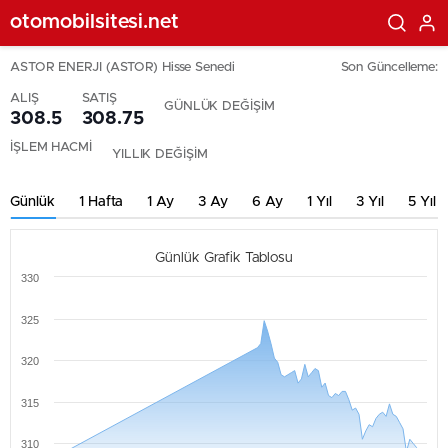
otomobilsitesi.net
ASTOR ENERJI (ASTOR) Hisse Senedi
Son Güncelleme:
ALIŞ
SATIŞ
GÜNLÜK DEĞİŞİM
308.5
308.75
İŞLEM HACMİ
YILLIK DEĞİŞİM
Günlük
1 Hafta
1 Ay
3 Ay
6 Ay
1 Yıl
3 Yıl
5 Yıl
Günlük Grafik Tablosu
330
325
320
315
310