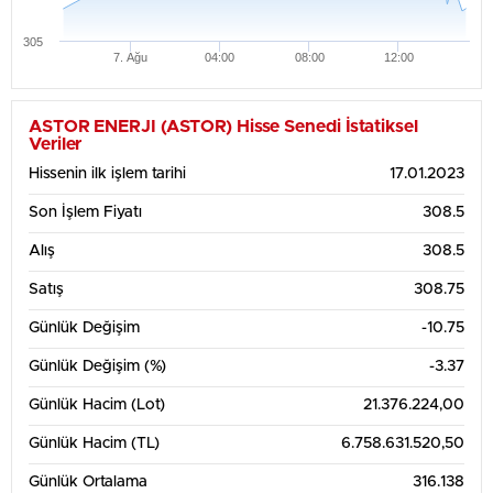
305
7. Ağu
04:00
08:00
12:00
Haftalık Grafik Tablosu
330
ASTOR ENERJI (ASTOR) Hisse Senedi İstatiksel
Veriler
320
Hissenin ilk işlem tarihi
17.01.2023
Son İşlem Fiyatı
308.5
310
Alış
308.5
300
Satış
308.75
290
Günlük Değişim
-10.75
280
Günlük Değişim (%)
-3.37
3. Ağu
4. Ağu
5. Ağu
6. Ağu
7. Ağu
Günlük Hacim (Lot)
21.376.224,00
1 Aylık Grafik Tablosu
340
Günlük Hacim (TL)
6.758.631.520,50
Günlük Ortalama
316.138
320