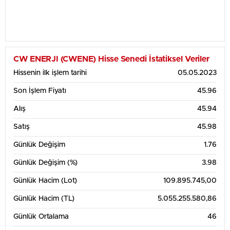
CW ENERJI (CWENE) Hisse Senedi İstatiksel Veriler
Hissenin ilk işlem tarihi
05.05.2023
Son İşlem Fiyatı
45.96
Alış
45.94
Satış
45.98
Günlük Değişim
1.76
Günlük Değişim (%)
3.98
Günlük Hacim (Lot)
109.895.745,00
Günlük Hacim (TL)
5.055.255.580,86
Günlük Ortalama
46