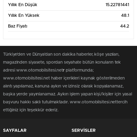
Yıllık En Düşük
15.22781441
Yıllık En Yüksek
48.1
Baz Fiyatı
44.2
Türkiye'den ve Dünya’dan son dakika haberler, köşe yazıları,
magazinden siyasete, spordan seyahate bütün konuların tek
adresi www.otomobilsitesi.net
r
platformunda;
www.otomobilsitesi.net haber içerikleri kaynak gösterilmeden
alıntı yapılamaz, kanuna aykırı ve izinsiz olarak kopyalanamaz,
başka yerde yayınlanamaz. Aykırı işlem yapan kişi/kişiler için yasal
başvuru hakkı saklı tutulmaktadır. www.otomobilsitesi.nettercih
ettiğiniz için teşekkür ederiz.
SAYFALAR
SERVİSLER