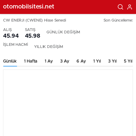
otomobilsitesi.net
CW ENERJI (CWENE) Hisse Senedi
Son Güncelleme:
ALIŞ
SATIŞ
GÜNLÜK DEĞİŞİM
45.94
45.98
İŞLEM HACMİ
YILLIK DEĞİŞİM
Günlük
1 Hafta
1 Ay
3 Ay
6 Ay
1 Yıl
3 Yıl
5 Yıl