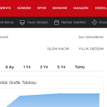
SERVIS
GÜNDEM
SPOR
EKONOMI
MAGAZIN
VIDEO
nlı Borsa
Yayın Akışları
Namaz Vakitleri
Ecza
enedi
Son Güncelleme:
İŞLEM HACMİ
YILLIK DEĞİŞİM
6 Ay
1 Yıl
3 Yıl
5 Yıl
Tümü
nlük Grafik Tablosu