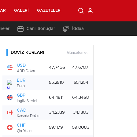
LAR
GALERI
GAZETELER
neler
Canlı Sonuçlar
İddaa
DÖVİZ KURLARI
Güncelleme :
USD
47,7436
47,6787
ABD Doları
EUR
55,2510
55,1254
Euro
GBP
64,4811
64,3468
İngiliz Sterlini
CAD
34,2339
34,1883
Kanada Doları
CHF
59,1179
59,0083
Çin Yuanı