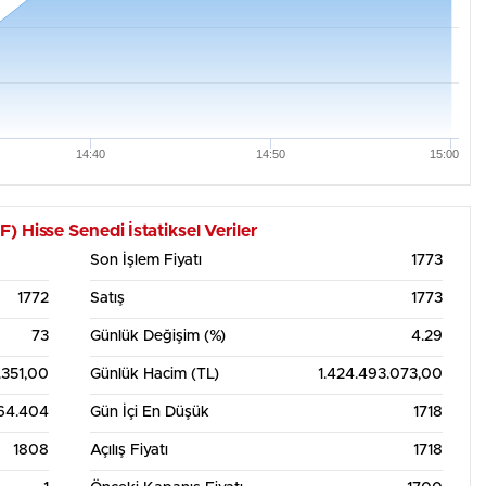
14:40
14:50
15:00
talık Grafik Tablosu
sse Senedi İstatiksel Veriler
Son İşlem Fiyatı
1773
1772
Satış
1773
73
Günlük Değişim (%)
4.29
.351,00
Günlük Hacim (TL)
1.424.493.073,00
64.404
Gün İçi En Düşük
1718
1808
Açılış Fiyatı
1718
5. Ağu
12:00
6. Ağu
12:00
7. Ağu
12:00