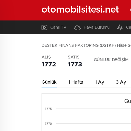
otomobilsitesi.net
Canlı TV
Hava Durumu
Ca
DESTEK FINANS FAKTORING (DSTKF) Hisse S
ALIŞ
SATIŞ
GÜNLÜK DEĞİŞİM
1772
1773
Günlük
1 Hafta
1 Ay
3 Ay
Gü
1775
1770