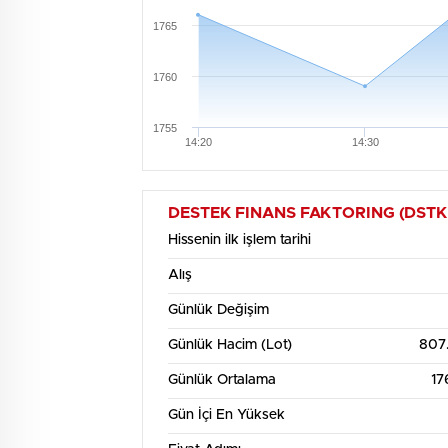
1765
1760
1755
14:20
14:30
Haf
1800
DESTEK FINANS FAKTORING (DSTKF) Hi
Hissenin ilk işlem tarihi
1750
Alış
1700
Günlük Değişim
Günlük Hacim (Lot)
807
1650
Günlük Ortalama
17
1600
Gün İçi En Yüksek
3. Ağu
12:00
4. Ağu
12:00