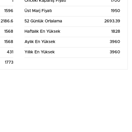
1
Önceki Kapanış Fiyatı
1700
Aylık Grafik Tablosu
1596
Üst Marj Fiyatı
1950
2186.6
52 Günlük Ortalama
2693.39
1568
Haftalık En Yüksek
1828
1568
Aylık En Yüksek
3960
431
Yıllık En Yüksek
3960
1773
22. Tem
24. Tem
26. Tem
28. Tem
30. Tem
1. Ağu
3. Ağu
5. Ağu
7. Ağu
Aylık Grafik Tablosu