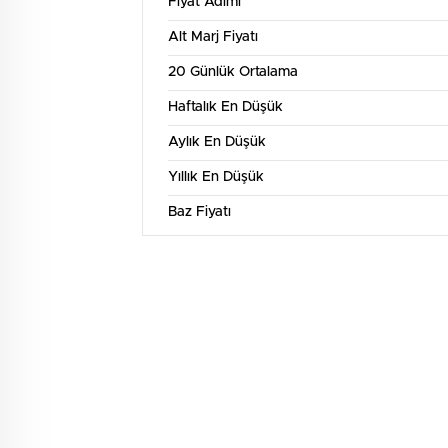
Fiyat Adımı
1 
Alt Marj Fiyatı
4k
20 Günlük Ortalama
Haftalık En Düşük
3k
Aylık En Düşük
2k
Yıllık En Düşük
Baz Fiyatı
1k
10. Tem
12. Tem
14. Tem
16. Tem
18. Tem
20. Tem
3 
5k
4k
3k