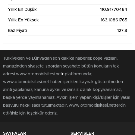
Yıllık En Düşük
110.91770464
Yıllık En Yüksek
163.10861765
Baz Fiyatı
127.8
Türkiye'den ve Dünya’dan son dakika haberler, köşe yazıları,
magazinden siyasete, spordan seyahate bütün konuların tek
adresi www.otomobilsitesi.net
r
platformunda;
www.otomobilsitesi.net haber içerikleri kaynak gösterilmeden
alıntı yapılamaz, kanuna aykırı ve izinsiz olarak kopyalanamaz,
başka yerde yayınlanamaz. Aykırı işlem yapan kişi/kişiler için yasal
başvuru hakkı saklı tutulmaktadır. www.otomobilsitesi.nettercih
ettiğiniz için teşekkür ederiz.
SAYFALAR
SERVİSLER