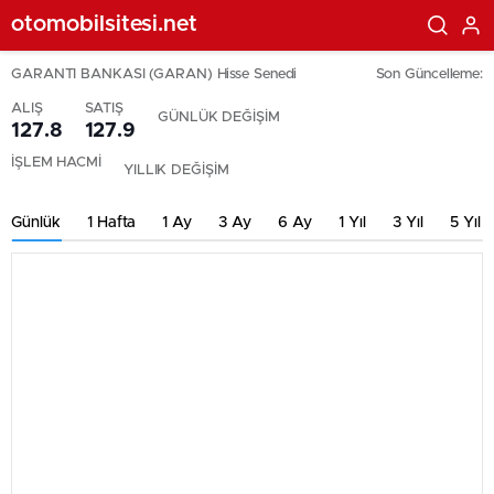
otomobilsitesi.net
GARANTI BANKASI (GARAN) Hisse Senedi
Son Güncelleme:
ALIŞ
SATIŞ
GÜNLÜK DEĞİŞİM
127.8
127.9
İŞLEM HACMİ
YILLIK DEĞİŞİM
Günlük
1 Hafta
1 Ay
3 Ay
6 Ay
1 Yıl
3 Yıl
5 Yıl