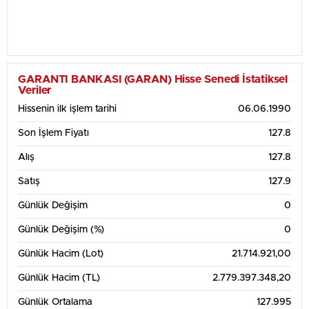
GARANTI BANKASI (GARAN) Hisse Senedi İstatiksel
Veriler
Hissenin ilk işlem tarihi
06.06.1990
Son İşlem Fiyatı
127.8
Alış
127.8
Satış
127.9
Günlük Değişim
0
Günlük Değişim (%)
0
Günlük Hacim (Lot)
21.714.921,00
Günlük Hacim (TL)
2.779.397.348,20
Günlük Ortalama
127.995