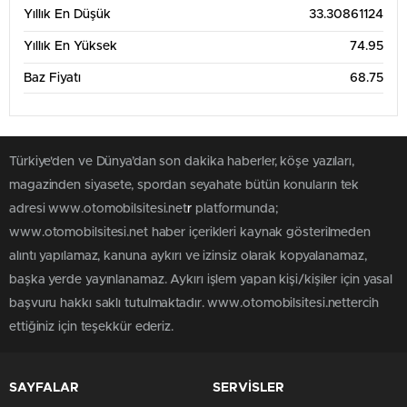
Yıllık En Düşük
33.30861124
Yıllık En Yüksek
74.95
Baz Fiyatı
68.75
Türkiye'den ve Dünya’dan son dakika haberler, köşe yazıları,
magazinden siyasete, spordan seyahate bütün konuların tek
adresi www.otomobilsitesi.net
r
platformunda;
www.otomobilsitesi.net haber içerikleri kaynak gösterilmeden
alıntı yapılamaz, kanuna aykırı ve izinsiz olarak kopyalanamaz,
başka yerde yayınlanamaz. Aykırı işlem yapan kişi/kişiler için yasal
başvuru hakkı saklı tutulmaktadır. www.otomobilsitesi.nettercih
ettiğiniz için teşekkür ederiz.
SAYFALAR
SERVİSLER