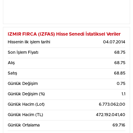
IZMIR FIRCA (IZFAS) Hisse Senedi İstatiksel Veriler
Hissenin ilk işlem tarihi
04.07.2014
Son İşlem Fiyatı
68.75
Alış
68.75
Satış
68.85
Günlük Değişim
0.75
Günlük Değişim (%)
1.1
Günlük Hacim (Lot)
6.773.062,00
Günlük Hacim (TL)
472.192.041,40
Günlük Ortalama
69.716