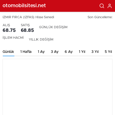
otomobilsitesi.net
IZMIR FIRCA (IZFAS) Hisse Senedi
Son Güncelleme:
ALIŞ
SATIŞ
GÜNLÜK DEĞİŞİM
68.75
68.85
İŞLEM HACMİ
YILLIK DEĞİŞİM
Günlük
1 Hafta
1 Ay
3 Ay
6 Ay
1 Yıl
3 Yıl
5 Yıl