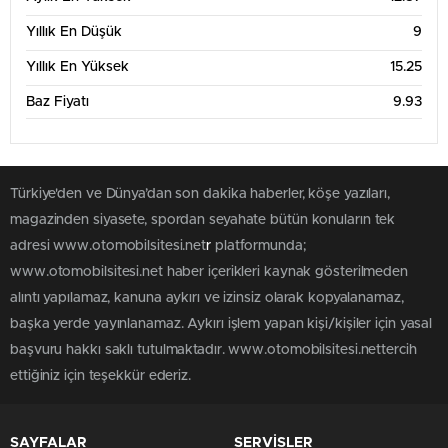
Yıllık En Düşük
9
Yıllık En Yüksek
15.25
Baz Fiyatı
9.93
Türkiye'den ve Dünya’dan son dakika haberler, köşe yazıları,
magazinden siyasete, spordan seyahate bütün konuların tek
adresi www.otomobilsitesi.net
r
platformunda;
www.otomobilsitesi.net haber içerikleri kaynak gösterilmeden
alıntı yapılamaz, kanuna aykırı ve izinsiz olarak kopyalanamaz,
başka yerde yayınlanamaz. Aykırı işlem yapan kişi/kişiler için yasal
başvuru hakkı saklı tutulmaktadır. www.otomobilsitesi.nettercih
ettiğiniz için teşekkür ederiz.
SAYFALAR
SERVİSLER