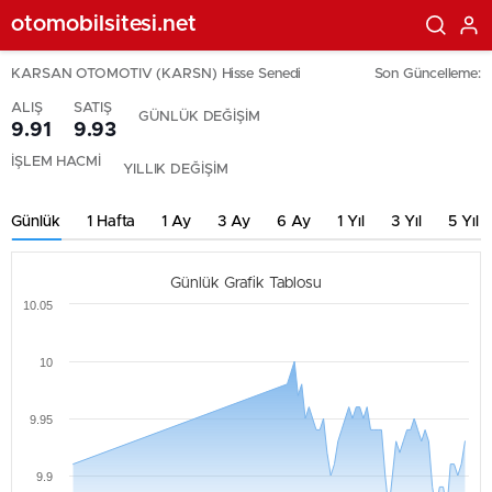
otomobilsitesi.net
KARSAN OTOMOTIV (KARSN) Hisse Senedi
Son Güncelleme:
ALIŞ
SATIŞ
GÜNLÜK DEĞİŞİM
9.91
9.93
İŞLEM HACMİ
YILLIK DEĞİŞİM
Günlük
1 Hafta
1 Ay
3 Ay
6 Ay
1 Yıl
3 Yıl
5 Yıl
Günlük Grafik Tablosu
10.05
10
9.95
9.9