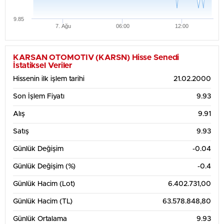
9.85
7. Ağu
06:00
12:00
KARSAN OTOMOTIV (KARSN) Hisse Senedi
İstatiksel Veriler
Hissenin ilk işlem tarihi
21.02.2000
Son İşlem Fiyatı
9.93
Alış
9.91
Satış
9.93
Günlük Değişim
-0.04
Günlük Değişim (%)
-0.4
Günlük Hacim (Lot)
6.402.731,00
Günlük Hacim (TL)
63.578.848,80
Günlük Ortalama
9.93