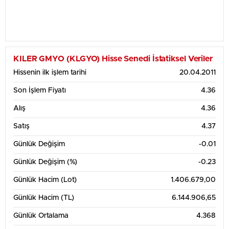
KILER GMYO (KLGYO) Hisse Senedi İstatiksel Veriler
Hissenin ilk işlem tarihi
20.04.2011
Son İşlem Fiyatı
4.36
Alış
4.36
Satış
4.37
Günlük Değişim
-0.01
Günlük Değişim (%)
-0.23
Günlük Hacim (Lot)
1.406.679,00
Günlük Hacim (TL)
6.144.906,65
Günlük Ortalama
4.368