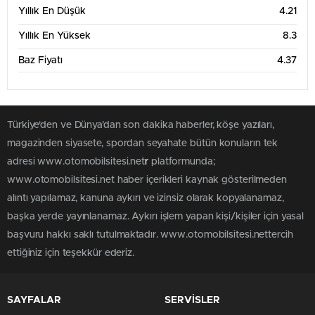
Yıllık En Düşük
4.21
Yıllık En Yüksek
8.3
Baz Fiyatı
4.37
Türkiye'den ve Dünya’dan son dakika haberler, köşe yazıları,
magazinden siyasete, spordan seyahate bütün konuların tek
adresi www.otomobilsitesi.net
r
platformunda;
www.otomobilsitesi.net haber içerikleri kaynak gösterilmeden
alıntı yapılamaz, kanuna aykırı ve izinsiz olarak kopyalanamaz,
başka yerde yayınlanamaz. Aykırı işlem yapan kişi/kişiler için yasal
başvuru hakkı saklı tutulmaktadır. www.otomobilsitesi.nettercih
ettiğiniz için teşekkür ederiz.
SAYFALAR
SERVİSLER