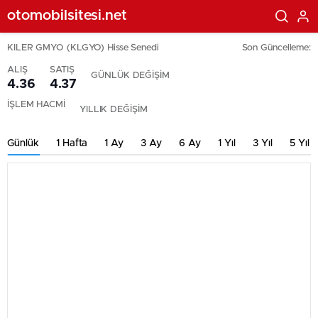
otomobilsitesi.net
KILER GMYO (KLGYO) Hisse Senedi
Son Güncelleme:
ALIŞ
SATIŞ
GÜNLÜK DEĞİŞİM
4.36
4.37
İŞLEM HACMİ
YILLIK DEĞİŞİM
Günlük
1 Hafta
1 Ay
3 Ay
6 Ay
1 Yıl
3 Yıl
5 Yıl