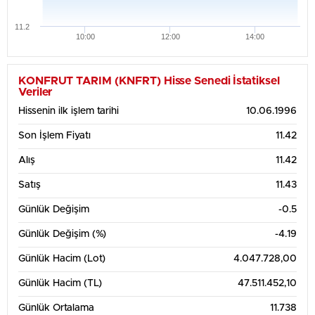
11.2
10:00
12:00
14:00
Haftalık Grafik Tablosu
13
KONFRUT TARIM (KNFRT) Hisse Senedi İstatiksel
Veriler
Hissenin ilk işlem tarihi
10.06.1996
12
Son İşlem Fiyatı
11.42
Alış
11.42
11
Satış
11.43
Günlük Değişim
-0.5
10
Günlük Değişim (%)
-4.19
3. Ağu
4. Ağu
5. Ağu
6. Ağu
7. Ağu
Günlük Hacim (Lot)
4.047.728,00
1 Aylık Grafik Tablosu
13
Günlük Hacim (TL)
47.511.452,10
Günlük Ortalama
11.738