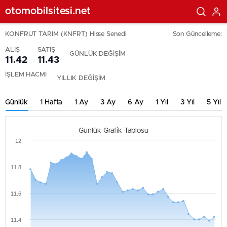
otomobilsitesi.net
KONFRUT TARIM (KNFRT) Hisse Senedi
Son Güncelleme:
ALIŞ
SATIŞ
GÜNLÜK DEĞİŞİM
11.42
11.43
İŞLEM HACMİ
YILLIK DEĞİŞİM
Günlük
1 Hafta
1 Ay
3 Ay
6 Ay
1 Yıl
3 Yıl
5 Yıl
Günlük Grafik Tablosu
12
11.8
11.6
11.4