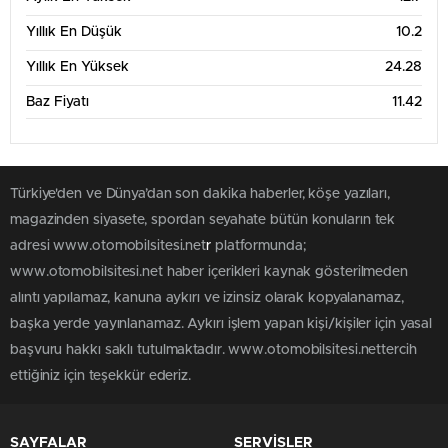
Haz '26
Tem '26
Ağu '26
Yıllık En Düşük
10.2
6 Aylık Grafik Tablosu
18
Yıllık En Yüksek
24.28
Baz Fiyatı
11.42
16
14
Türkiye'den ve Dünya’dan son dakika haberler, köşe yazıları,
12
magazinden siyasete, spordan seyahate bütün konuların tek
adresi www.otomobilsitesi.net
r
platformunda;
10
www.otomobilsitesi.net haber içerikleri kaynak gösterilmeden
Mar '26
May '26
Tem '26
alıntı yapılamaz, kanuna aykırı ve izinsiz olarak kopyalanamaz,
başka yerde yayınlanamaz. Aykırı işlem yapan kişi/kişiler için yasal
1 Yıllık Grafik Tablosu
25
başvuru hakkı saklı tutulmaktadır. www.otomobilsitesi.nettercih
ettiğiniz için teşekkür ederiz.
20
SAYFALAR
SERVİSLER