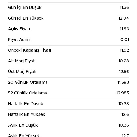
12
Gün İçi En Düşük
11.36
Gün İçi En Yüksek
12.04
11
Açılış Fiyatı
11.93
Fiyat Adımı
0.01
10
Önceki Kapanış Fiyatı
11.92
13. Tem
20. Tem
27. Tem
3. Ağu
Alt Marj Fiyatı
10.28
3 Aylık Grafik Tablosu
18
Üst Marj Fiyatı
12.56
20 Günlük Ortalama
11.593
16
52 Günlük Ortalama
12.985
14
Haftalık En Düşük
10.38
Haftalık En Yüksek
12.6
12
Aylık En Düşük
10.36
10
Aylık En Yüksek
12.7