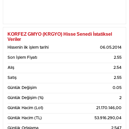
KORFEZ GMYO (KRGYO) Hisse Senedi İstatiksel
Veriler
Hissenin ilk işlem tarihi
06.05.2014
Son İşlem Fiyatı
2.55
Alış
2.54
Satış
2.55
Günlük Değişim
0.05
Günlük Değişim (%)
2
Günlük Hacim (Lot)
21.170.146,00
Günlük Hacim (TL)
53.916.290,04
Günlük Ortalama
2.547