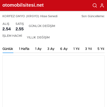
otomobilsitesi.net
KORFEZ GMYO (KRGYO) Hisse Senedi
Son Güncelleme:
ALIŞ
SATIŞ
GÜNLÜK DEĞİŞİM
2.54
2.55
İŞLEM HACMİ
YILLIK DEĞİŞİM
Günlük
1 Hafta
1 Ay
3 Ay
6 Ay
1 Yıl
3 Yıl
5 Yıl