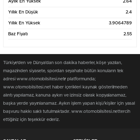
Aylık En Yüksek
2.64
Yıllık En Düşük
2.4
Yıllık En Yüksek
3.9064789
Baz Fiyatı
2.55
Türkiye'den ve Dünya’dan son dakika haberler, köşe yazıları,
magazinden siyasete, spordan seyahate bütün konuların tek
adresi www.otomobilsitesi.net
r
platformunda;
www.otomobilsitesi.net haber içerikleri kaynak gösterilmeden
alıntı yapılamaz, kanuna aykırı ve izinsiz olarak kopyalanamaz,
başka yerde yayınlanamaz. Aykırı işlem yapan kişi/kişiler için yasal
başvuru hakkı saklı tutulmaktadır. www.otomobilsitesi.nettercih
ettiğiniz için teşekkür ederiz.