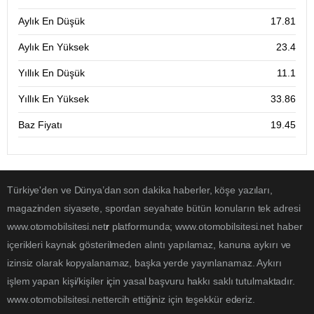
Aylık En Düşük
17.81
Aylık En Yüksek
23.4
Yıllık En Düşük
11.1
Yıllık En Yüksek
33.86
Baz Fiyatı
19.45
Türkiye'den ve Dünya’dan son dakika haberler, köşe yazıları,
magazinden siyasete, spordan seyahate bütün konuların tek adresi
www.otomobilsitesi.net
r
platformunda; www.otomobilsitesi.net haber
içerikleri kaynak gösterilmeden alıntı yapılamaz, kanuna aykırı ve
izinsiz olarak kopyalanamaz, başka yerde yayınlanamaz. Aykırı
işlem yapan kişi/kişiler için yasal başvuru hakkı saklı tutulmaktadır.
www.otomobilsitesi.nettercih ettiğiniz için teşekkür ederiz.