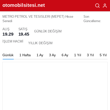
otomobilsitesi.net
METRO PETROL VE TESISLERI (MEPET) Hisse
Son
Senedi
Güncelleme:
ALIŞ
SATIŞ
GÜNLÜK DEĞİŞİM
19.29
19.45
İŞLEM HACMİ
YILLIK DEĞİŞİM
Günlük
1 Hafta
1 Ay
3 Ay
6 Ay
1 Yıl
3 Yıl
5 Yıl