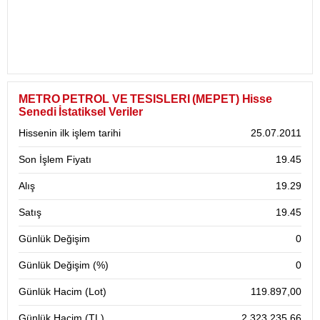
METRO PETROL VE TESISLERI (MEPET) Hisse
Senedi İstatiksel Veriler
Hissenin ilk işlem tarihi
25.07.2011
Son İşlem Fiyatı
19.45
Alış
19.29
Satış
19.45
Günlük Değişim
0
Günlük Değişim (%)
0
Günlük Hacim (Lot)
119.897,00
Günlük Hacim (TL)
2.323.235,66