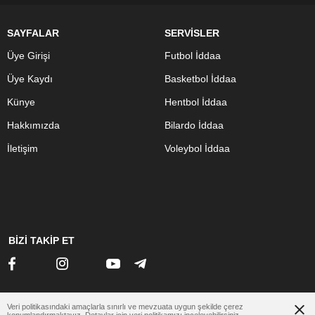
SAYFALAR
SERVİSLER
Üye Girişi
Futbol İddaa
Üye Kaydı
Basketbol İddaa
Künye
Hentbol İddaa
Hakkımızda
Bilardo İddaa
İletişim
Voleybol İddaa
BİZİ TAKİP ET
Veri politikasındaki amaçlarla sınırlı ve mevzuata uygun şekilde çerez
www.otomobilsitesi.net