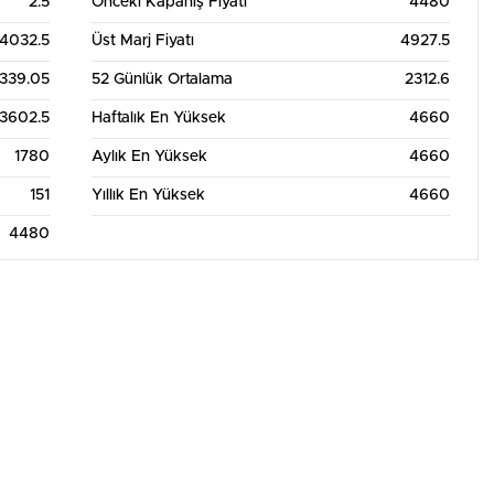
2.5
Önceki Kapanış Fiyatı
4480
4032.5
Üst Marj Fiyatı
4927.5
339.05
52 Günlük Ortalama
2312.6
3602.5
Haftalık En Yüksek
4660
1780
Aylık En Yüksek
4660
151
Yıllık En Yüksek
4660
4480