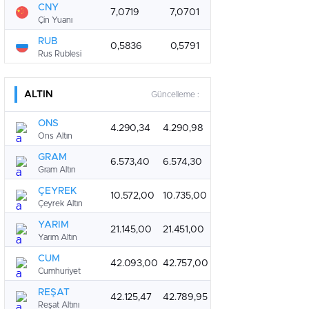
CNY
7,0719
7,0701
Çin Yuanı
RUB
0,5836
0,5791
Rus Rublesi
ALTIN
Güncelleme :
ONS
4.290,34
4.290,98
Ons Altın
GRAM
6.573,40
6.574,30
Gram Altın
ÇEYREK
10.572,00
10.735,00
Çeyrek Altın
YARIM
21.145,00
21.451,00
Yarım Altın
CUM
42.093,00
42.757,00
Cumhuriyet
REŞAT
42.125,47
42.789,95
Reşat Altını