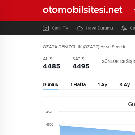
otomobilsitesi.net
Canlı TV
Hava Durumu
Ca
OZATA DENIZCILIK (OZATD) Hisse Senedi
ALIŞ
SATIŞ
GÜNLÜK DEĞİŞİ
4485
4495
Günlük
1 Hafta
1 Ay
3 Ay
Gü
4520
4500