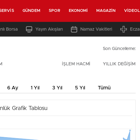
SERVIS
GÜNDEM
SPOR
EKONOMI
MAGAZIN
VIDEO
nlı Borsa
Yayın Akışları
Namaz Vakitleri
Ecza
Son Güncelleme:
M
İŞLEM HACMİ
YILLIK DEĞİŞİM
6 Ay
1 Yıl
3 Yıl
5 Yıl
Tümü
nlük Grafik Tablosu