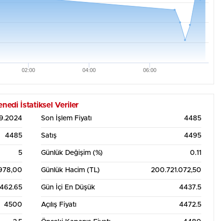
02:00
04:00
06:00
di İstatiksel Veriler
9.2024
Son İşlem Fiyatı
4485
4485
Satış
4495
5
Günlük Değişim (%)
0.11
978,00
Günlük Hacim (TL)
200.721.072,50
462.65
Gün İçi En Düşük
4437.5
4500
Açılış Fiyatı
4472.5