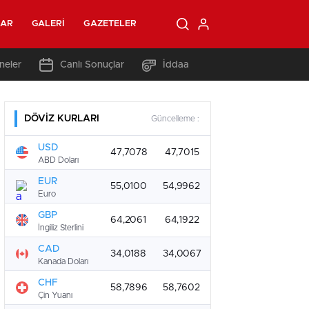
LAR
GALERI
GAZETELER
neler
Canlı Sonuçlar
İddaa
DÖVİZ KURLARI
Güncelleme :
USD
47,7078
47,7015
ABD Doları
EUR
55,0100
54,9962
Euro
GBP
64,2061
64,1922
İngiliz Sterlini
CAD
34,0188
34,0067
Kanada Doları
CHF
58,7896
58,7602
Çin Yuanı