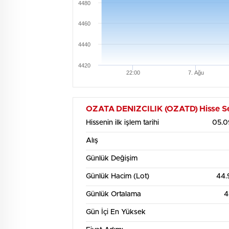
4480
4460
4440
4420
22:00
7. Ağu
OZATA DENIZCILIK (OZATD) Hisse Sene
Hissenin ilk işlem tarihi
05.0
Alış
Günlük Değişim
Günlük Hacim (Lot)
44.
Günlük Ortalama
4
Gün İçi En Yüksek