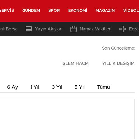
SERVIS
GÜNDEM
SPOR
EKONOMI
MAGAZIN
VIDEO
nlı Borsa
Yayın Akışları
Namaz Vakitleri
Ecza
Son Güncelleme:
İŞLEM HACMİ
YILLIK DEĞİŞİM
6 Ay
1 Yıl
3 Yıl
5 Yıl
Tümü