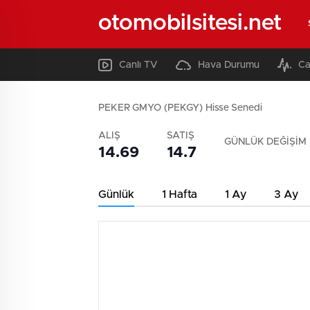
otomobilsitesi.net
Canlı TV
Hava Durumu
Ca
PEKER GMYO (PEKGY) Hisse Senedi
ALIŞ
SATIŞ
GÜNLÜK DEĞİŞİM
14.69
14.7
Günlük
1 Hafta
1 Ay
3 Ay