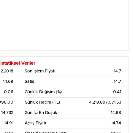
atiksel Veriler
02.2018
Son İşlem Fiyatı
14.7
14.69
Satış
14.7
-0.06
Günlük Değişim (%)
-0.41
996,00
Günlük Hacim (TL)
4.219.897.071,53
14.732
Gün İçi En Düşük
14.68
14.91
Açılış Fiyatı
14.74