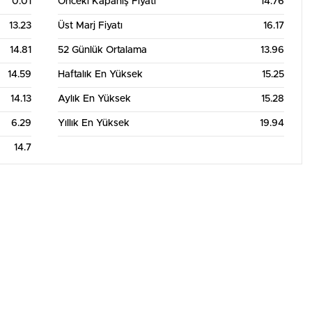
0.01
Önceki Kapanış Fiyatı
14.76
13.23
Üst Marj Fiyatı
16.17
14.81
52 Günlük Ortalama
13.96
14.59
Haftalık En Yüksek
15.25
14.13
Aylık En Yüksek
15.28
6.29
Yıllık En Yüksek
19.94
14.7