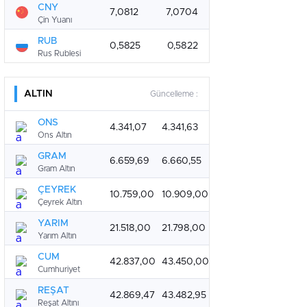
CNY
7,0812
7,0704
Çin Yuanı
RUB
0,5825
0,5822
Rus Rublesi
ALTIN
Güncelleme :
ONS
4.341,07
4.341,63
Ons Altın
GRAM
6.659,69
6.660,55
Gram Altın
ÇEYREK
10.759,00
10.909,00
Çeyrek Altın
YARIM
21.518,00
21.798,00
Yarım Altın
CUM
42.837,00
43.450,00
Cumhuriyet
REŞAT
42.869,47
43.482,95
Reşat Altını