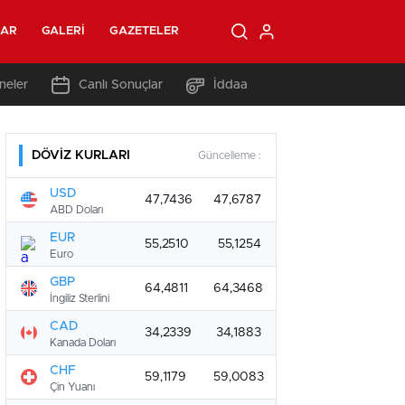
LAR
GALERI
GAZETELER
neler
Canlı Sonuçlar
İddaa
DÖVİZ KURLARI
Güncelleme :
USD
47,7436
47,6787
ABD Doları
EUR
55,2510
55,1254
Euro
GBP
64,4811
64,3468
İngiliz Sterlini
CAD
34,2339
34,1883
Kanada Doları
CHF
59,1179
59,0083
Çin Yuanı