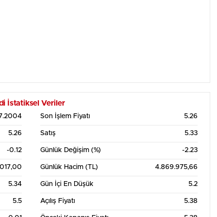
İstatiksel Veriler
07.2004
Son İşlem Fiyatı
5.26
5.26
Satış
5.33
-0.12
Günlük Değişim (%)
-2.23
.017,00
Günlük Hacim (TL)
4.869.975,66
5.34
Gün İçi En Düşük
5.2
5.5
Açılış Fiyatı
5.38