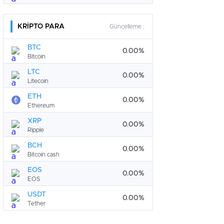
KRİPTO PARA
Güncelleme :
BTC
0.00%
Bitcoin
LTC
0.00%
Litecoin
ETH
0.00%
Ethereum
XRP
0.00%
Ripple
BCH
0.00%
Bitcoin cash
EOS
0.00%
EOS
USDT
0.00%
Tether