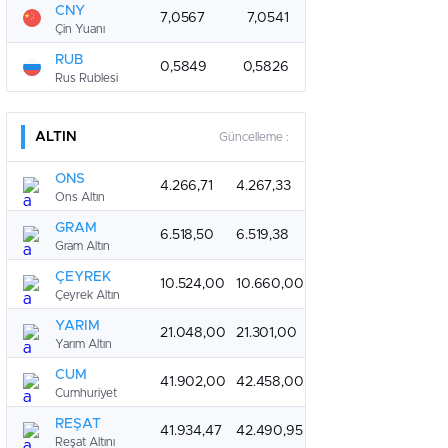
CNY
7,0567
7,0541
Çin Yuanı
RUB
0,5849
0,5826
Rus Rublesi
ALTIN
Güncelleme :
ONS
4.266,71
4.267,33
Ons Altın
GRAM
6.518,50
6.519,38
Gram Altın
ÇEYREK
10.524,00
10.660,00
Çeyrek Altın
YARIM
21.048,00
21.301,00
Yarım Altın
CUM
41.902,00
42.458,00
Cumhuriyet
REŞAT
41.934,47
42.490,95
Reşat Altını