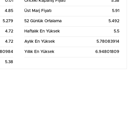
0.01
Önceki Kapanış Fiyatı
5.38
4.85
Üst Marj Fiyatı
5.91
5.279
52 Günlük Ortalama
5.492
4.72
Haftalık En Yüksek
5.5
4.72
Aylık En Yüksek
5.78083914
680984
Yıllık En Yüksek
6.94801809
5.38