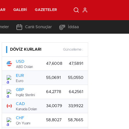
LAR
GALERI
GAZETELER
neler
Canlı Sonuçlar
İddaa
DÖVİZ KURLARI
Güncelleme :
USD
47,6008
47,5891
ABD Doları
EUR
55,0691
55,0550
Euro
GBP
64,2778
64,2561
İngiliz Sterlini
CAD
34,0079
33,9922
Kanada Doları
CHF
58,8027
58,7665
Çin Yuanı