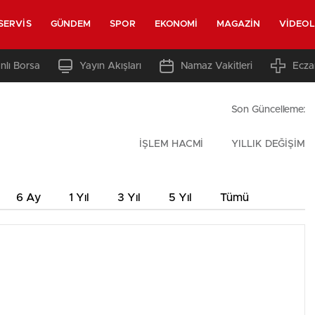
SERVIS
GÜNDEM
SPOR
EKONOMI
MAGAZIN
VIDEO
nlı Borsa
Yayın Akışları
Namaz Vakitleri
Ecza
Son Güncelleme:
İŞLEM HACMİ
YILLIK DEĞİŞİM
6 Ay
1 Yıl
3 Yıl
5 Yıl
Tümü