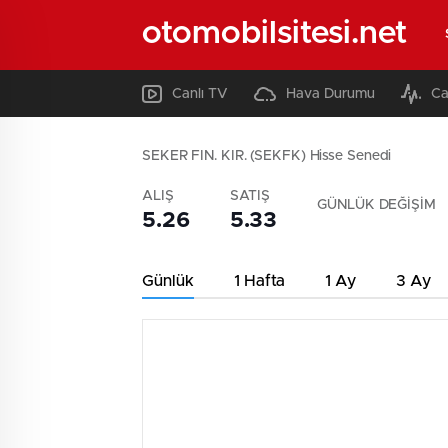
otomobilsitesi.net
Canlı TV
Hava Durumu
Ca
SEKER FIN. KIR. (SEKFK) Hisse Senedi
ALIŞ
SATIŞ
GÜNLÜK DEĞİŞİM
5.26
5.33
Günlük
1 Hafta
1 Ay
3 Ay