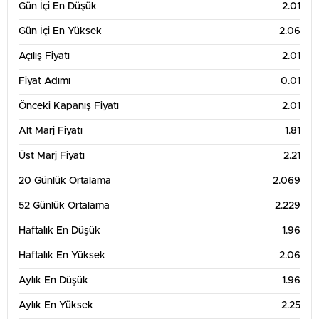
Gün İçi En Düşük
2.01
Gün İçi En Yüksek
2.06
2.1
Açılış Fiyatı
2.01
2
Fiyat Adımı
0.01
Önceki Kapanış Fiyatı
2.01
1.9
13. Tem
20. Tem
27. Tem
3. Ağu
Alt Marj Fiyatı
1.81
3 Aylık Grafik Tablosu
Üst Marj Fiyatı
2.21
3
20 Günlük Ortalama
2.069
2.75
52 Günlük Ortalama
2.229
2.5
Haftalık En Düşük
1.96
2.25
Haftalık En Yüksek
2.06
Aylık En Düşük
1.96
2
Aylık En Yüksek
2.25
1.75