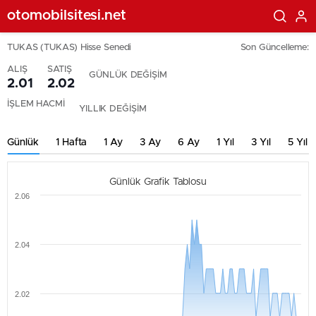
otomobilsitesi.net
TUKAS (TUKAS) Hisse Senedi
Son Güncelleme:
ALIŞ
SATIŞ
GÜNLÜK DEĞİŞİM
2.01
2.02
İŞLEM HACMİ
YILLIK DEĞİŞİM
Günlük
1 Hafta
1 Ay
3 Ay
6 Ay
1 Yıl
3 Yıl
5 Yıl
Günlük Grafik Tablosu
2.06
2.04
2.02