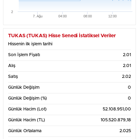
2
7. Ağu
04:00
08:00
12:00
Haftalık Grafik Tablosu
2.075
TUKAS (TUKAS) Hisse Senedi İstatiksel Veriler
Hissenin ilk işlem tarihi
2.05
Son İşlem Fiyatı
2.01
2.025
Alış
2.01
2
Satış
2.02
1.975
Günlük Değişim
0
Günlük Değişim (%)
0
1.95
3. Ağu
4. Ağu
5. Ağu
6. Ağu
7. Ağu
Günlük Hacim (Lot)
52.108.951,00
1 Aylık Grafik Tablosu
Günlük Hacim (TL)
105.520.879,18
2.3
Günlük Ortalama
2.025
2.2