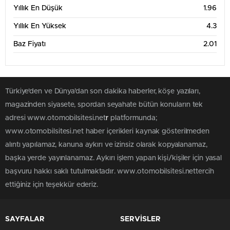
Haz '26
Tem '26
Ağu '26
Yıllık En Düşük
1.96
6 Aylık Grafik Tablosu
Yıllık En Yüksek
4.3
3.5
Baz Fiyatı
2.01
3
2.5
Türkiye'den ve Dünya’dan son dakika haberler, köşe yazıları,
magazinden siyasete, spordan seyahate bütün konuların tek
2
adresi www.otomobilsitesi.net
r
platformunda;
www.otomobilsitesi.net haber içerikleri kaynak gösterilmeden
1.5
alıntı yapılamaz, kanuna aykırı ve izinsiz olarak kopyalanamaz,
Mar '26
May '26
Tem '26
başka yerde yayınlanamaz. Aykırı işlem yapan kişi/kişiler için yasal
1 Yıllık Grafik Tablosu
başvuru hakkı saklı tutulmaktadır. www.otomobilsitesi.nettercih
5
ettiğiniz için teşekkür ederiz.
4
SAYFALAR
SERVİSLER