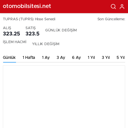
otomobilsitesi.net
TUPRAS (TUPRS) Hisse Senedi
Son Güncelleme:
ALIŞ
SATIŞ
GÜNLÜK DEĞİŞİM
323.25
323.5
İŞLEM HACMİ
YILLIK DEĞİŞİM
Günlük
1 Hafta
1 Ay
3 Ay
6 Ay
1 Yıl
3 Yıl
5 Yıl