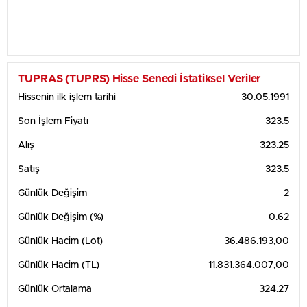
TUPRAS (TUPRS) Hisse Senedi İstatiksel Veriler
Hissenin ilk işlem tarihi
30.05.1991
Son İşlem Fiyatı
323.5
Alış
323.25
Satış
323.5
Günlük Değişim
2
Günlük Değişim (%)
0.62
Günlük Hacim (Lot)
36.486.193,00
Günlük Hacim (TL)
11.831.364.007,00
Günlük Ortalama
324.27