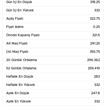
Gün İçi En Düşük
318.25
Gün İçi En Yüksek
332
Açılış Fiyatı
322.75
Fiyat Adımı
0.25
Önceki Kapanış Fiyatı
321.5
Alt Marj Fiyatı
291.25
Üst Marj Fiyatı
355.75
20 Günlük Ortalama
296.362
52 Günlük Ortalama
259.419
Haftalık En Düşük
283
Haftalık En Yüksek
332
Aylık En Düşük
247.8
Aylık En Yüksek
332