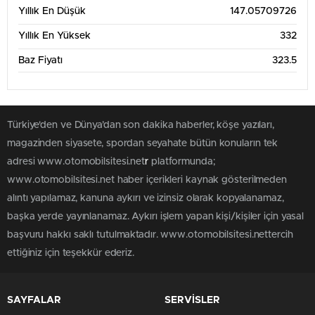
Yıllık En Düşük
147.05709726
Yıllık En Yüksek
332
Baz Fiyatı
323.5
Türkiye'den ve Dünya’dan son dakika haberler, köşe yazıları,
magazinden siyasete, spordan seyahate bütün konuların tek
adresi www.otomobilsitesi.net
r
platformunda;
www.otomobilsitesi.net haber içerikleri kaynak gösterilmeden
alıntı yapılamaz, kanuna aykırı ve izinsiz olarak kopyalanamaz,
başka yerde yayınlanamaz. Aykırı işlem yapan kişi/kişiler için yasal
başvuru hakkı saklı tutulmaktadır. www.otomobilsitesi.nettercih
ettiğiniz için teşekkür ederiz.
SAYFALAR
SERVİSLER