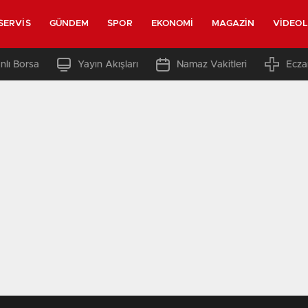
SERVIS
GÜNDEM
SPOR
EKONOMI
MAGAZIN
VIDEO
nlı Borsa
Yayın Akışları
Namaz Vakitleri
Ecza