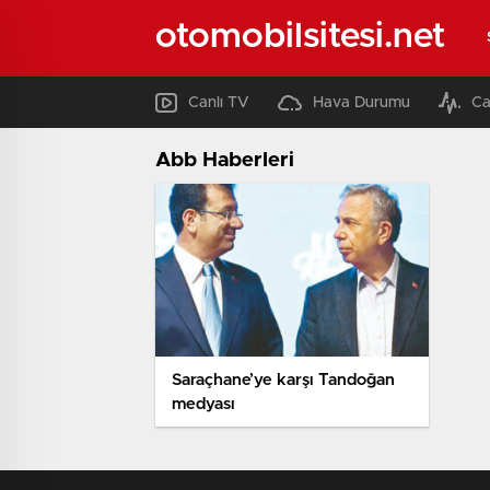
otomobilsitesi.net
Canlı TV
Hava Durumu
Ca
Abb Haberleri
Saraçhane’ye karşı Tandoğan
medyası