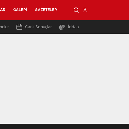
LAR
GALERI
GAZETELER
neler
Canlı Sonuçlar
İddaa