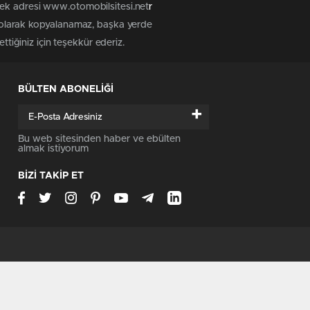
tek adresi www.otomobilsitesi.net
r
z olarak kopyalanamaz, başka yerde
ttiğiniz için teşekkür ederiz.
BÜLTEN ABONELİĞİ
+
Bu web sitesinden haber ve ebülten
almak istiyorum
BİZİ TAKİP ET