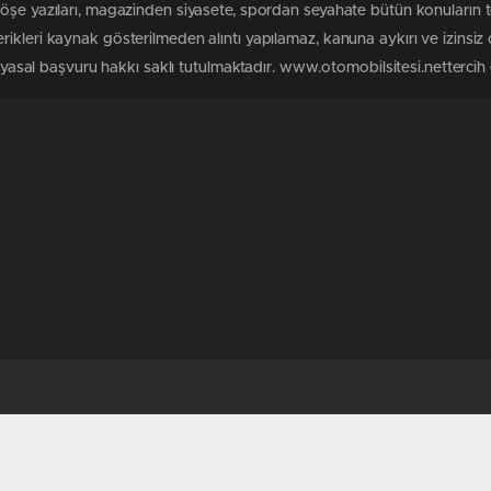
köşe yazıları, magazinden siyasete, spordan seyahate bütün konuların 
ikleri kaynak gösterilmeden alıntı yapılamaz, kanuna aykırı ve izinsi
n yasal başvuru hakkı saklı tutulmaktadır. www.otomobilsitesi.nettercih e