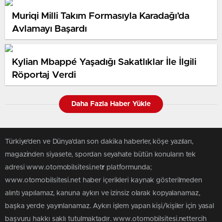
Muriqi Milli Takım Formasıyla Karadağı’da
Avlamayı Başardı
Kylian Mbappé Yaşadığı Sakatlıklar İle İlgili
Röportaj Verdi
Daha Fazla Haber Yükle
Türkiye'den ve Dünya’dan son dakika haberler, köşe yazıları,
magazinden siyasete, spordan seyahate bütün konuların tek
adresi www.otomobilsitesi.net
r
platformunda;
www.otomobilsitesi.net haber içerikleri kaynak gösterilmeden
alıntı yapılamaz, kanuna aykırı ve izinsiz olarak kopyalanamaz,
başka yerde yayınlanamaz. Aykırı işlem yapan kişi/kişiler için yasal
başvuru hakkı saklı tutulmaktadır. www.otomobilsitesi.nettercih