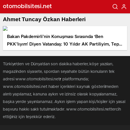
otomobilsitesi.net
Ahmet Tuncay Özkan Haberleri
Bakan Pakdemirli’nin Konuşması Sırasında ‘Ben
PKK’lıyım’ Diyen Vatandaş: 10 Yıldır AK Partiliyim, Tepki
Göstermek İstedim
Türkiye'den ve Dünya’dan son dakika haberler, köşe yazıları,
magazinden siyasete, spordan seyahate bütün konuların tek
adresi www.otomobilsitesi.net
r
platformunda;
www.otomobilsitesi.net haber içerikleri kaynak gösterilmeden
alıntı yapılamaz, kanuna aykırı ve izinsiz olarak kopyalanamaz,
başka yerde yayınlanamaz. Aykırı işlem yapan kişi/kişiler için yasal
başvuru hakkı saklı tutulmaktadır. www.otomobilsitesi.nettercih
ettiğiniz için teşekkür ederiz.