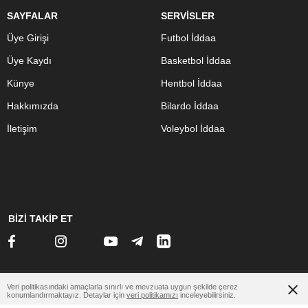
SAYFALAR
SERVİSLER
Üye Girişi
Futbol İddaa
Üye Kaydı
Basketbol İddaa
Künye
Hentbol İddaa
Hakkımızda
Bilardo İddaa
İletişim
Voleybol İddaa
BİZİ TAKİP ET
www.otomobilsitesi.net
Veri politikasındaki amaçlarla sınırlı ve mevzuata uygun şekilde çerez
konumlandırmaktayız. Detaylar için
veri politikamızı
inceleyebilirsiniz.