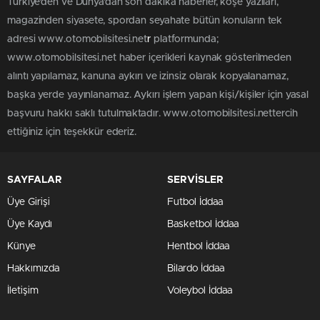
Türkiye'den ve Dünya’dan son dakika haberler, köşe yazıları,
magazinden siyasete, spordan seyahate bütün konuların tek
adresi www.otomobilsitesi.net
r
platformunda;
www.otomobilsitesi.net haber içerikleri kaynak gösterilmeden
alıntı yapılamaz, kanuna aykırı ve izinsiz olarak kopyalanamaz,
başka yerde yayınlanamaz. Aykırı işlem yapan kişi/kişiler için yasal
başvuru hakkı saklı tutulmaktadır. www.otomobilsitesi.nettercih
ettiğiniz için teşekkür ederiz.
SAYFALAR
SERVİSLER
Üye Girişi
Futbol İddaa
Üye Kaydı
Basketbol İddaa
Künye
Hentbol İddaa
Hakkımızda
Bilardo İddaa
İletişim
Voleybol İddaa