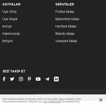
SAYFALAR
SERVİSLER
Üye Girişi
Futbol İddaa
Üye Kaydı
Basketbol İddaa
Künye
Hentbol İddaa
Hakkımızda
Bilardo İddaa
İletişim
Voleybol İddaa
BİZİ TAKİP ET
www.otomobilsitesi.net
Veri politikasındaki amaçlarla sınırlı ve mevzuata uygun şekilde çerez
konumlandırmaktayız. Detaylar için
veri politikamızı
inceleyebilirsiniz.