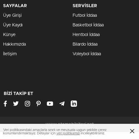
SAYFALAR
SERVİSLER
Üye Girişi
Futbol İddaa
Üye Kaydı
Basketbol İddaa
Künye
Hentbol İddaa
Hakkımızda
Bilardo İddaa
İletişim
Voleybol İddaa
BİZİ TAKİP ET
www.otomobilsitesi.net
Veri politikasındaki amaçlarla sınırlı ve mevzuata uygun şekilde çerez
konumlandırmaktayız. Detaylar için
veri politikamızı
inceleyebilirsiniz.