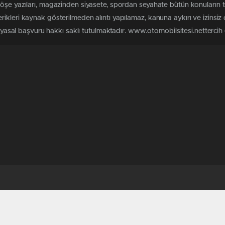
köşe yazıları, magazinden siyasete, spordan seyahate bütün konuların 
ikleri kaynak gösterilmeden alıntı yapılamaz, kanuna aykırı ve izinsi
n yasal başvuru hakkı saklı tutulmaktadır. www.otomobilsitesi.nettercih e