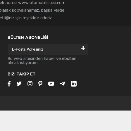
tek adresi www.otomobilsitesi.net
r
z olarak kopyalanamaz, başka yerde
ttiğiniz için teşekkür ederiz.
BÜLTEN ABONELİĞİ
+
Bu web sitesinden haber ve ebülten
almak istiyorum
BİZİ TAKİP ET