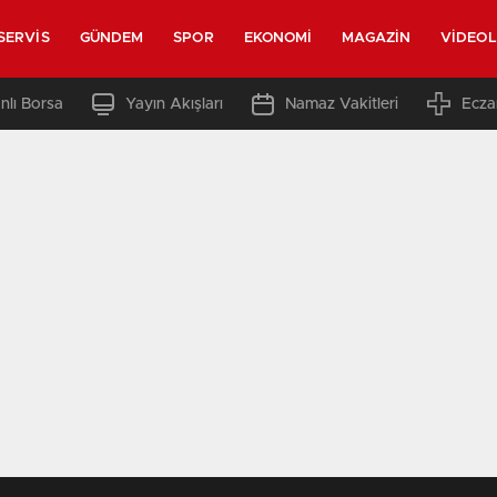
SERVIS
GÜNDEM
SPOR
EKONOMI
MAGAZIN
VIDEO
nlı Borsa
Yayın Akışları
Namaz Vakitleri
Ecza