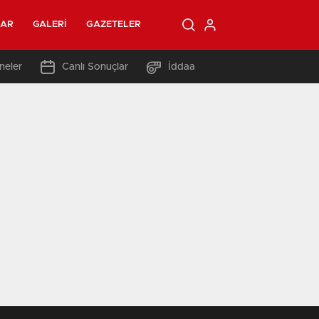
LAR
GALERI
GAZETELER
neler
Canlı Sonuçlar
İddaa