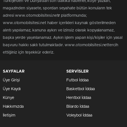
Türkiye'den ve Dünya’dan son dakika haberler, köşe yazıları,
magazinden siyasete, spordan seyahate bütün konuların tek
adresi www.otomobilsitesi.net
r
platformunda;
www.otomobilsitesi.net haber içerikleri kaynak gösterilmeden
alıntı yapılamaz, kanuna aykırı ve izinsiz olarak kopyalanamaz,
başka yerde yayınlanamaz. Aykırı işlem yapan kişi/kişiler için yasal
başvuru hakkı saklı tutulmaktadır. www.otomobilsitesi.nettercih
ettiğiniz için teşekkür ederiz.
SAYFALAR
SERVİSLER
Üye Girişi
Futbol İddaa
Üye Kaydı
Basketbol İddaa
Künye
Hentbol İddaa
Hakkımızda
Bilardo İddaa
İletişim
Voleybol İddaa