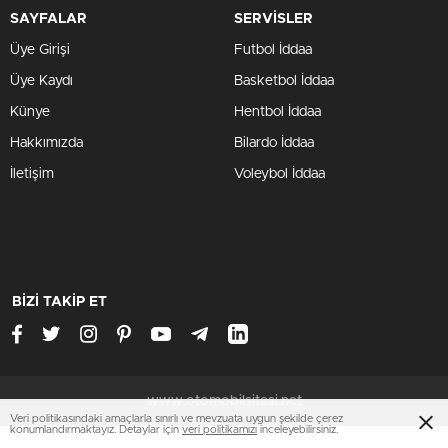
SAYFALAR
SERVİSLER
Üye Girişi
Futbol İddaa
Üye Kaydı
Basketbol İddaa
Künye
Hentbol İddaa
Hakkımızda
Bilardo İddaa
İletişim
Voleybol İddaa
BİZİ TAKİP ET
www.otomobilsitesi.net
Veri politikasındaki amaçlarla sınırlı ve mevzuata uygun şekilde çerez
konumlandırmaktayız. Detaylar için
veri politikamızı
inceleyebilirsiniz.