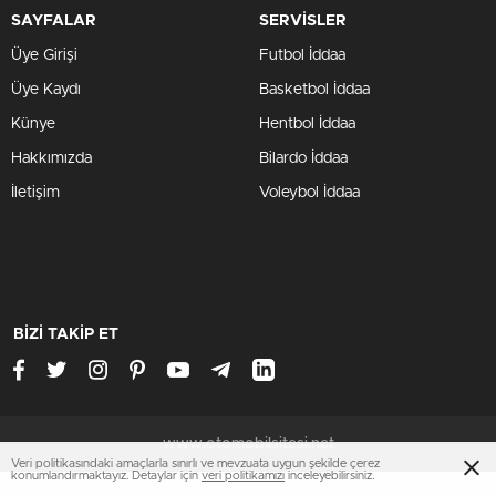
SAYFALAR
SERVİSLER
Üye Girişi
Futbol İddaa
Üye Kaydı
Basketbol İddaa
Künye
Hentbol İddaa
Hakkımızda
Bilardo İddaa
İletişim
Voleybol İddaa
BİZİ TAKİP ET
www.otomobilsitesi.net
Veri politikasındaki amaçlarla sınırlı ve mevzuata uygun şekilde çerez
konumlandırmaktayız. Detaylar için
veri politikamızı
inceleyebilirsiniz.