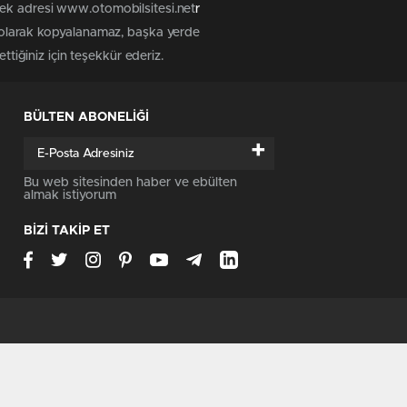
tek adresi www.otomobilsitesi.net
r
z olarak kopyalanamaz, başka yerde
ttiğiniz için teşekkür ederiz.
BÜLTEN ABONELİĞİ
+
Bu web sitesinden haber ve ebülten
almak istiyorum
BİZİ TAKİP ET