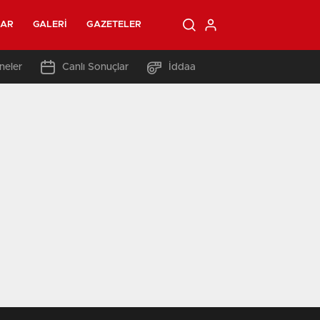
LAR
GALERI
GAZETELER
neler
Canlı Sonuçlar
İddaa