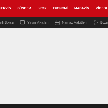
SERVIS
GÜNDEM
SPOR
EKONOMI
MAGAZIN
VIDEO
nlı Borsa
Yayın Akışları
Namaz Vakitleri
Ecza