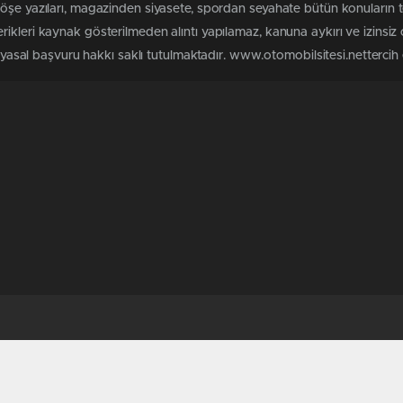
köşe yazıları, magazinden siyasete, spordan seyahate bütün konuların 
ikleri kaynak gösterilmeden alıntı yapılamaz, kanuna aykırı ve izinsi
n yasal başvuru hakkı saklı tutulmaktadır. www.otomobilsitesi.nettercih e