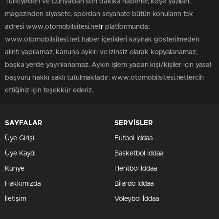
Türkiye'den ve Dünya’dan son dakika haberler, köşe yazıları,
magazinden siyasete, spordan seyahate bütün konuların tek
adresi www.otomobilsitesi.net
r
platformunda;
www.otomobilsitesi.net haber içerikleri kaynak gösterilmeden
alıntı yapılamaz, kanuna aykırı ve izinsiz olarak kopyalanamaz,
başka yerde yayınlanamaz. Aykırı işlem yapan kişi/kişiler için yasal
başvuru hakkı saklı tutulmaktadır. www.otomobilsitesi.nettercih
ettiğiniz için teşekkür ederiz.
SAYFALAR
SERVİSLER
Üye Girişi
Futbol İddaa
Üye Kaydı
Basketbol İddaa
Künye
Hentbol İddaa
Hakkımızda
Bilardo İddaa
İletişim
Voleybol İddaa