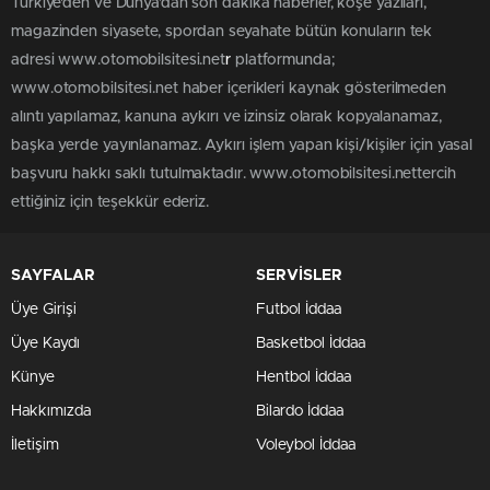
Türkiye'den ve Dünya’dan son dakika haberler, köşe yazıları,
magazinden siyasete, spordan seyahate bütün konuların tek
adresi www.otomobilsitesi.net
r
platformunda;
www.otomobilsitesi.net haber içerikleri kaynak gösterilmeden
alıntı yapılamaz, kanuna aykırı ve izinsiz olarak kopyalanamaz,
başka yerde yayınlanamaz. Aykırı işlem yapan kişi/kişiler için yasal
başvuru hakkı saklı tutulmaktadır. www.otomobilsitesi.nettercih
ettiğiniz için teşekkür ederiz.
SAYFALAR
SERVİSLER
Üye Girişi
Futbol İddaa
Üye Kaydı
Basketbol İddaa
Künye
Hentbol İddaa
Hakkımızda
Bilardo İddaa
İletişim
Voleybol İddaa