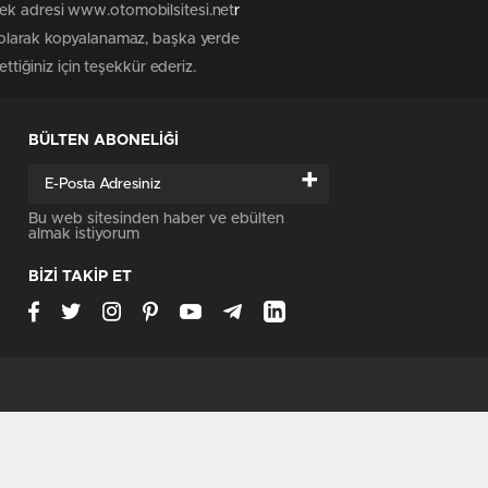
tek adresi www.otomobilsitesi.net
r
z olarak kopyalanamaz, başka yerde
ttiğiniz için teşekkür ederiz.
BÜLTEN ABONELİĞİ
+
Bu web sitesinden haber ve ebülten
almak istiyorum
BİZİ TAKİP ET