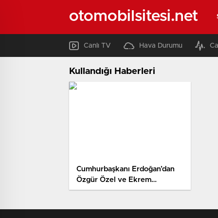
otomobilsitesi.net
Canlı TV
Hava Durumu
Ca
Kullandığı Haberleri
Cumhurbaşkanı Erdoğan’dan
Özgür Özel ve Ekrem
İmamoğlu’na 1’er milyon liralık
tazminat davası