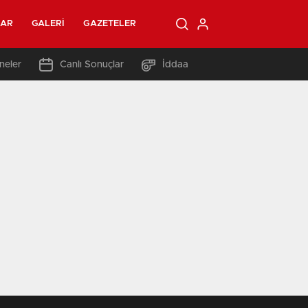
LAR
GALERI
GAZETELER
neler
Canlı Sonuçlar
İddaa