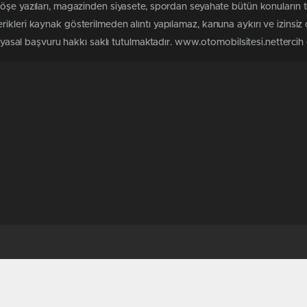
köşe yazıları, magazinden siyasete, spordan seyahate bütün konuların 
ikleri kaynak gösterilmeden alıntı yapılamaz, kanuna aykırı ve izinsi
n yasal başvuru hakkı saklı tutulmaktadır. www.otomobilsitesi.nettercih e