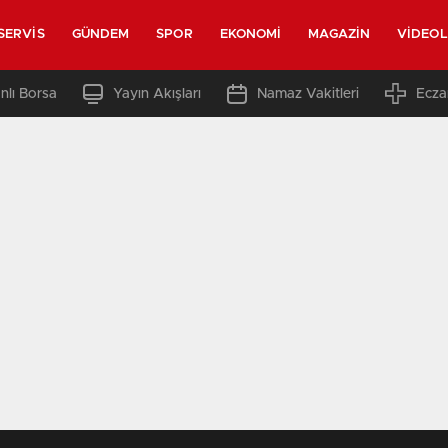
SERVIS
GÜNDEM
SPOR
EKONOMI
MAGAZIN
VIDEO
nlı Borsa
Yayın Akışları
Namaz Vakitleri
Ecza