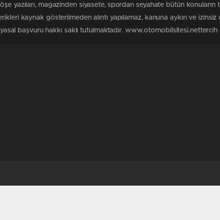
köşe yazıları, magazinden siyasete, spordan seyahate bütün konuların 
ikleri kaynak gösterilmeden alıntı yapılamaz, kanuna aykırı ve izinsi
n yasal başvuru hakkı saklı tutulmaktadır. www.otomobilsitesi.nettercih e