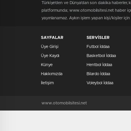
onursuzca oldu
Türkiye'den ve Dünya’dan son dakika haberler, 
platformunda; www.otomobilsitesi.net haber içer
yayınlanamaz. Aykırı işlem yapan kişi/kişiler içi
SAYFALAR
SERVİSLER
Üye Girişi
Futbol İddaa
Üye Kaydı
Basketbol İddaa
Künye
Hentbol İddaa
Hakkımızda
Bilardo İddaa
İletişim
Voleybol İddaa
www.otomobilsitesi.net