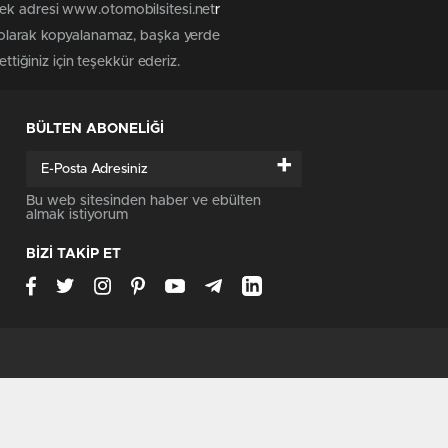
tek adresi www.otomobilsitesi.net
r
z olarak kopyalanamaz, başka yerde
ttiğiniz için teşekkür ederiz.
BÜLTEN ABONELİĞİ
+
Bu web sitesinden haber ve ebülten
almak istiyorum
BİZİ TAKİP ET