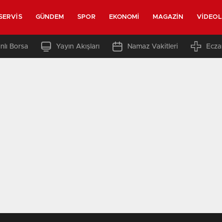
SERVIS
GÜNDEM
SPOR
EKONOMI
MAGAZIN
VIDEO
nlı Borsa
Yayın Akışları
Namaz Vakitleri
Ecza