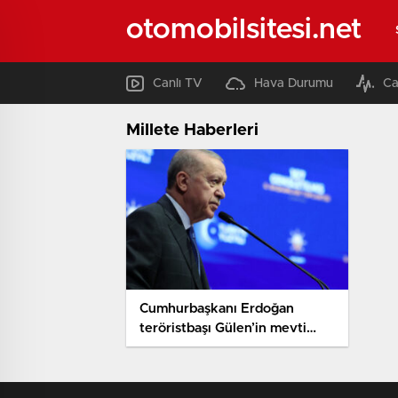
otomobilsitesi.net
Canlı TV
Hava Durumu
Ca
Millete Haberleri
Cumhurbaşkanı Erdoğan
teröristbaşı Gülen’in mevti
sonrasında birinci kere
konuştu: Sonu tarihteki öteki
insan kılıklı iblisler üzere