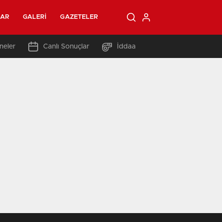
LAR
GALERI
GAZETELER
neler
Canlı Sonuçlar
İddaa