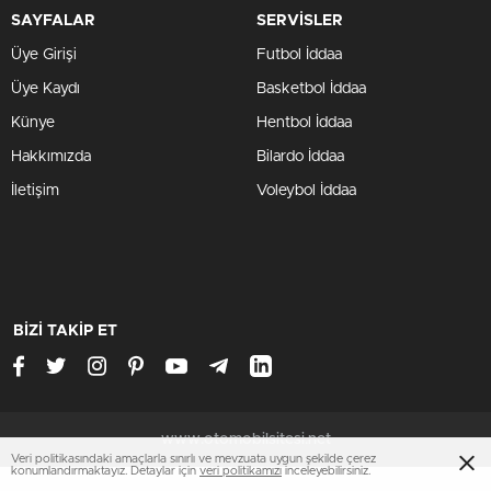
SAYFALAR
SERVİSLER
Üye Girişi
Futbol İddaa
Üye Kaydı
Basketbol İddaa
Künye
Hentbol İddaa
Hakkımızda
Bilardo İddaa
İletişim
Voleybol İddaa
BİZİ TAKİP ET
www.otomobilsitesi.net
Veri politikasındaki amaçlarla sınırlı ve mevzuata uygun şekilde çerez
konumlandırmaktayız. Detaylar için
veri politikamızı
inceleyebilirsiniz.