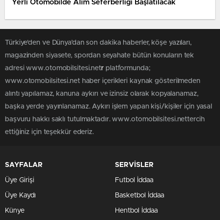
Yerli Otomobilde Alım Seferberliği Başlatılacak
Türkiye'den ve Dünya’dan son dakika haberler, köşe yazıları,
magazinden siyasete, spordan seyahate bütün konuların tek
adresi www.otomobilsitesi.net
r
platformunda;
www.otomobilsitesi.net haber içerikleri kaynak gösterilmeden
alıntı yapılamaz, kanuna aykırı ve izinsiz olarak kopyalanamaz,
başka yerde yayınlanamaz. Aykırı işlem yapan kişi/kişiler için yasal
başvuru hakkı saklı tutulmaktadır. www.otomobilsitesi.nettercih
ettiğiniz için teşekkür ederiz.
SAYFALAR
SERVİSLER
Üye Girişi
Futbol İddaa
Üye Kaydı
Basketbol İddaa
Künye
Hentbol İddaa