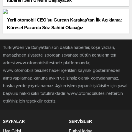
İtibaren Seri Üretim Başlayacak
Yerli otomobil CEO’su Gürcan Karakaş’tan İlk Açıklama:
Küresel Pazarda Söz Sahibi Olacağız
Türkiye'den ve Dünya’dan son dakika haberler, köşe yazıları,
magazinden siyasete, spordan seyahate bütün konuların tek
adresi www.otomobilsitesi.net
r
platformunda;
www.otomobilsitesi.net haber içerikleri kaynak gösterilmeden
alıntı yapılamaz, kanuna aykırı ve izinsiz olarak kopyalanamaz,
başka yerde yayınlanamaz. Aykırı işlem yapan kişi/kişiler için yasal
başvuru hakkı saklı tutulmaktadır. www.otomobilsitesi.nettercih
ettiğiniz için teşekkür ederiz.
SAYFALAR
SERVİSLER
Üye Girişi
Futbol İddaa