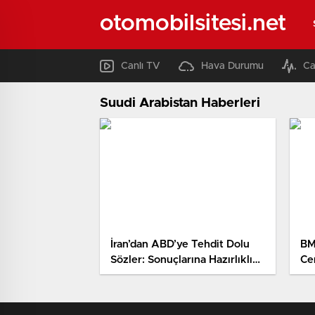
otomobilsitesi.net
Canlı TV
Hava Durumu
Ca
Suudi Arabistan Haberleri
İran’dan ABD’ye Tehdit Dolu
BM
Sözler: Sonuçlarına Hazırlıklı
Ce
Olmalı
açı