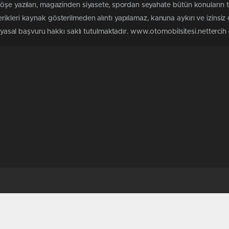
köşe yazıları, magazinden siyasete, spordan seyahate bütün konuların 
ikleri kaynak gösterilmeden alıntı yapılamaz, kanuna aykırı ve izinsi
n yasal başvuru hakkı saklı tutulmaktadır. www.otomobilsitesi.nettercih e