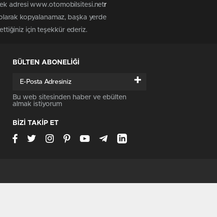
tek adresi www.otomobilsitesi.net
r
z olarak kopyalanamaz, başka yerde
ttiğiniz için teşekkür ederiz.
BÜLTEN ABONELİĞİ
+
Bu web sitesinden haber ve ebülten
almak istiyorum
BİZİ TAKİP ET