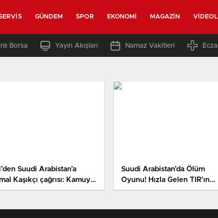
SERVIS
GÜNDEM
SPOR
EKONOMI
MAGAZIN
VIDEO
nlı Borsa
Yayın Akışları
Namaz Vakitleri
Ecza
’den Suudi Arabistan’a
Suudi Arabistan’da Ölüm
mal Kaşıkçı çağrısı: Kamuya
Oyunu! Hızla Gelen TIR’ın
k yargılayın!
Önüne Atladı