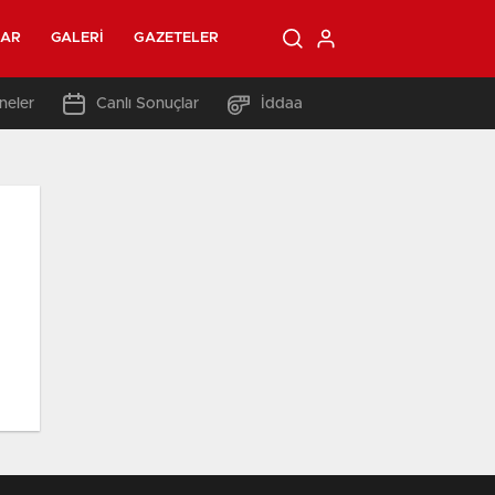
LAR
GALERI
GAZETELER
neler
Canlı Sonuçlar
İddaa