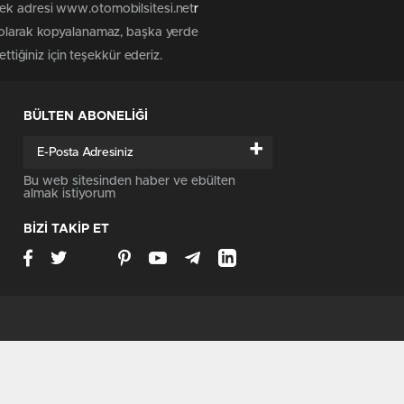
tek adresi www.otomobilsitesi.net
r
z olarak kopyalanamaz, başka yerde
ttiğiniz için teşekkür ederiz.
BÜLTEN ABONELİĞİ
+
Bu web sitesinden haber ve ebülten
almak istiyorum
BİZİ TAKİP ET