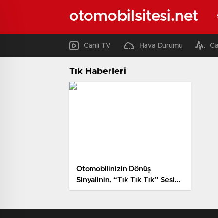
otomobilsitesi.net
Canlı TV
Hava Durumu
Ca
Tık Haberleri
Otomobilinizin Dönüş
Sinyalinin, “Tık Tık Tık” Sesi
Çıkarmasının Kulak Tırmalayan
Sebepleri