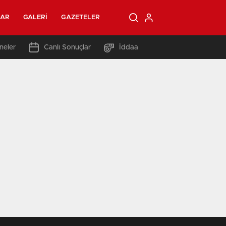
LAR
GALERI
GAZETELER
neler
Canlı Sonuçlar
İddaa