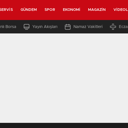
SERVIS
GÜNDEM
SPOR
EKONOMI
MAGAZIN
VIDEO
nlı Borsa
Yayın Akışları
Namaz Vakitleri
Ecza