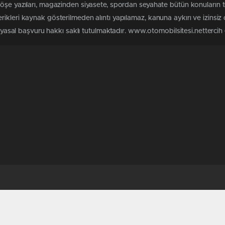
köşe yazıları, magazinden siyasete, spordan seyahate bütün konuların 
ikleri kaynak gösterilmeden alıntı yapılamaz, kanuna aykırı ve izinsi
n yasal başvuru hakkı saklı tutulmaktadır. www.otomobilsitesi.nettercih e