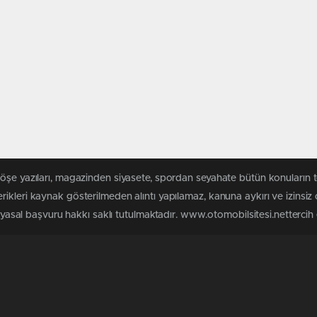
köşe yazıları, magazinden siyasete, spordan seyahate bütün konuların 
ikleri kaynak gösterilmeden alıntı yapılamaz, kanuna aykırı ve izinsi
n yasal başvuru hakkı saklı tutulmaktadır. www.otomobilsitesi.nettercih e