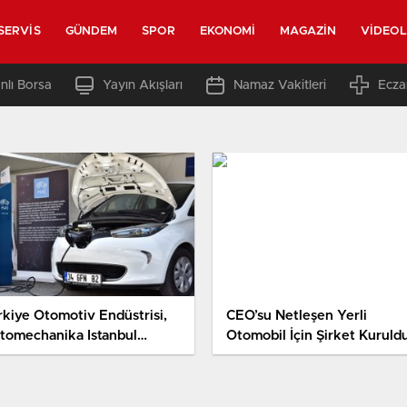
SERVIS
GÜNDEM
SPOR
EKONOMI
MAGAZIN
VIDEO
nlı Borsa
Yayın Akışları
Namaz Vakitleri
Ecza
rkiye Otomotiv Endüstrisi,
CEO’su Netleşen Yerli
tomechanika Istanbul
Otomobil İçin Şirket Kuruld
2019’a Hazır