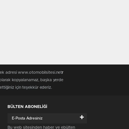
tek adresi www.otomobilsitesi.net
r
z olarak kopyalanamaz, başka yerde
ttiğiniz için teşekkür ederiz.
BÜLTEN ABONELİĞİ
+
Bu web sitesinden haber ve ebülten