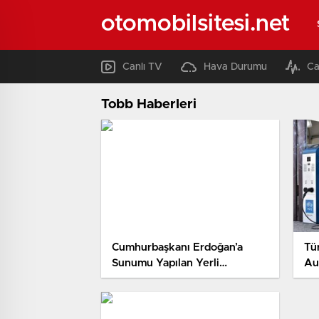
otomobilsitesi.net
Canlı TV
Hava Durumu
Ca
Tobb Haberleri
Cumhurbaşkanı Erdoğan’a
Tü
Sunumu Yapılan Yerli
Au
Otomobil Tam Not Aldı