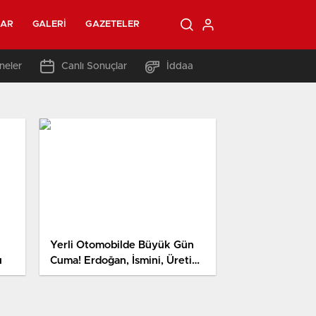
LAR
GALERI
GAZETELER
neler
Canlı Sonuçlar
İddaa
Yerli Otomobilde Büyük Gün
u
Cuma! Erdoğan, İsmini, Üretim
Yerini, CEO’sunu Açıklayacak