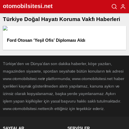
otomobilsitesi.net
Türkiye Doğal Hayatı Koruma Vakfı Haberleri
Ford Otosan ‘Yeşil Ofis’ Diploması Aldı
Türkiye'den ve Dünya’dan son dakika haberler, köşe yazıları,
magazinden siyasete, spordan seyahate bütün konuların tek adresi
www.otomobilsitesi.net
r
platformunda; www.otomobilsitesi.net haber
içerikleri kaynak gösterilmeden alıntı yapılamaz, kanuna aykırı ve
izinsiz olarak kopyalanamaz, başka yerde yayınlanamaz. Aykırı
işlem yapan kişi/kişiler için yasal başvuru hakkı saklı tutulmaktadır.
www.otomobilsitesi.nettercih ettiğiniz için teşekkür ederiz.
SAYFALAR
SERVİSLER