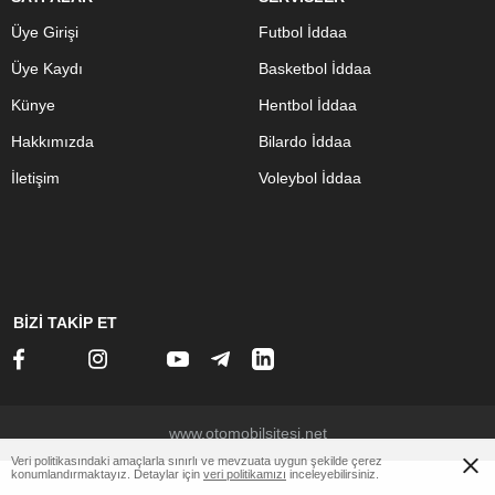
Üye Girişi
Futbol İddaa
Üye Kaydı
Basketbol İddaa
Künye
Hentbol İddaa
Hakkımızda
Bilardo İddaa
İletişim
Voleybol İddaa
BİZİ TAKİP ET
www.otomobilsitesi.net
Veri politikasındaki amaçlarla sınırlı ve mevzuata uygun şekilde çerez
konumlandırmaktayız. Detaylar için
veri politikamızı
inceleyebilirsiniz.