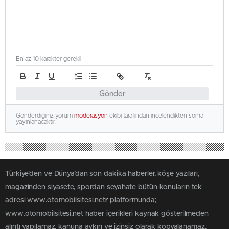
En az 10 karakter gerekli
Gönder
Gönderdiğiniz yorum
moderasyon
ekibi tarafından incelendikten sonra
yayınlanacaktır.
Türkiye'den ve Dünya’dan son dakika haberler, köşe yazıları,
magazinden siyasete, spordan seyahate bütün konuların tek
adresi www.otomobilsitesi.net
r
platformunda;
www.otomobilsitesi.net haber içerikleri kaynak gösterilmeden
alıntı yapılamaz, kanuna aykırı ve izinsiz olarak kopyalanamaz,