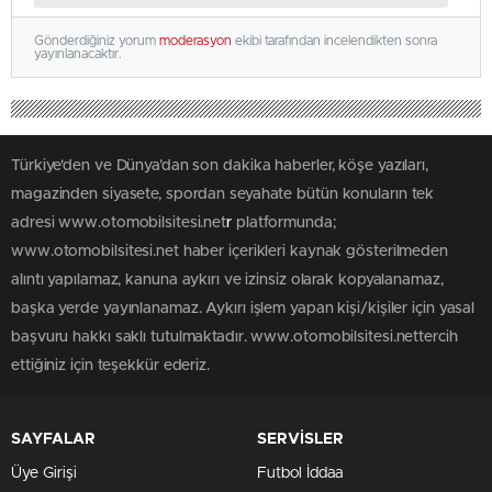
Gönderdiğiniz yorum
moderasyon
ekibi tarafından incelendikten sonra
yayınlanacaktır.
Türkiye'den ve Dünya’dan son dakika haberler, köşe yazıları,
magazinden siyasete, spordan seyahate bütün konuların tek
adresi www.otomobilsitesi.net
r
platformunda;
www.otomobilsitesi.net haber içerikleri kaynak gösterilmeden
alıntı yapılamaz, kanuna aykırı ve izinsiz olarak kopyalanamaz,
başka yerde yayınlanamaz. Aykırı işlem yapan kişi/kişiler için yasal
başvuru hakkı saklı tutulmaktadır. www.otomobilsitesi.nettercih
ettiğiniz için teşekkür ederiz.
SAYFALAR
SERVİSLER
Üye Girişi
Futbol İddaa