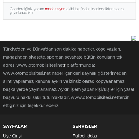
Gönderdiğiniz yorum
moderasyon
ekibi tarafından incelendikten sonra
yayınlanacaktır.
Türkiye'den ve Dünya’dan son dakika haberler, köşe yazıları,
magazinden siyasete, spordan seyahate bütün konuların tek
adresi www.otomobilsitesi.net
r
platformunda;
www.otomobilsitesi.net haber içerikleri kaynak gösterilmeden
alıntı yapılamaz, kanuna aykırı ve izinsiz olarak kopyalanamaz,
başka yerde yayınlanamaz. Aykırı işlem yapan kişi/kişiler için yasal
başvuru hakkı saklı tutulmaktadır. www.otomobilsitesi.nettercih
ettiğiniz için teşekkür ederiz.
SAYFALAR
SERVİSLER
Üye Girişi
Futbol İddaa