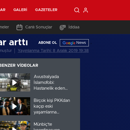
LAR
GALERI
GAZETELER
neler
Canlı Sonuçlar
İddaa
r arttı
,
News
ABONE OL
muştur
Yayınlanma Tarihi: 8 Aralık 2019 19:38
BENZER VIDEOLAR
Avustralyada
İslamofobi:
Hastanelik eden
saldırılar arttı
Birçok kişi PKKdan
kaçıp eski
yaşamlarına
dönmek istiyor
Münbiç’te