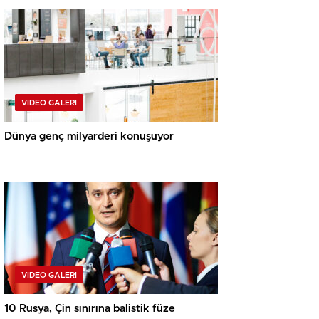
VIDEO GALERI
Dünya genç milyarderi konuşuyor
VIDEO GALERI
10 Rusya, Çin sınırına balistik füze