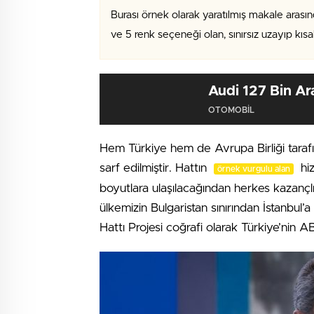
Burası örnek olarak yaratılmış makale arasın
ve 5 renk seçeneği olan, sınırsız uzayıp kıs
Audi 127 Bin Ara
OTOMOBIL
Hem Türkiye hem de Avrupa Birliği tara
sarf edilmiştir. Hattın
hiz
örnek vurgulu alan
boyutlara ulaşılacağından herkes kazançlı 
ülkemizin Bulgaristan sınırından İstanbul
Hattı Projesi coğrafi olarak Türkiye’nin