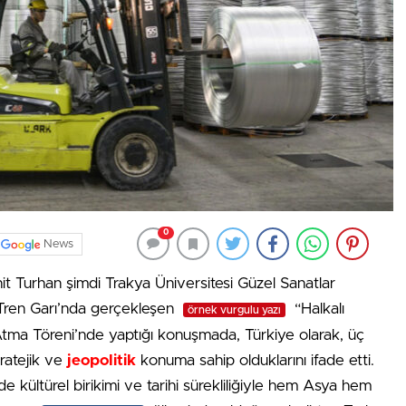
0
News
t Turhan şimdi Trakya Üniversitesi Güzel Sanatlar
ç Tren Garı’nda gerçekleşen
“Halkalı
örnek vurgulu yazı
Atma Töreni’nde yaptığı konuşmada, Türkiye olarak, üç
tratejik ve
jeopolitik
konuma sahip olduklarını ifade etti.
kültürel birikimi ve tarihi sürekliliğiyle hem Asya hem