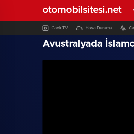
otomobilsitesi.net
Canlı TV
Hava Durumu
Ca
Avustralyada İslamof