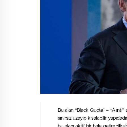
Bu alan “Black Quote” – “Alıntı” 
sınırsız uzayıp kısalabilir yapıdad
bu alanı aktif bir hale getirebilirsin