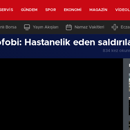
SERVIS
GÜNDEM
SPOR
EKONOMI
MAGAZIN
VIDEO
nlı Borsa
Yayın Akışları
Namaz Vakitleri
Ecza
obi: Hastanelik eden saldırıla
834 kez okun