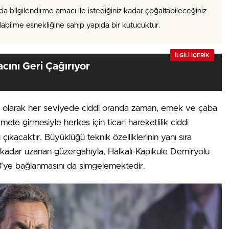
da bilgilendirme amacı ile istediğiniz kadar çoğaltabileceğiniz
alabilme esnekliğine sahip yapıda bir kutucuktur.
İLGİLİ İÇERİK
cını Geri Çağırıyor
fı olarak her seviyede ciddi oranda zaman, emek ve çaba
mete girmesiyle herkes için ticari hareketlilik ciddi
çıkacaktır. Büyüklüğü teknik özelliklerinin yanı sıra
’a kadar uzanan güzergahıyla, Halkalı-Kapıkule Demiryolu
 AB’ye bağlanmasını da simgelemektedir.