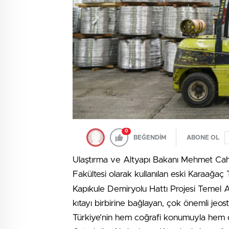
0
BEĞENDİM
ABONE OL
Ulaştırma ve Altyapı Bakanı Mehmet Cahi
Fakültesi olarak kullanılan eski Karaağa
Kapıkule Demiryolu Hattı Projesi Temel 
kıtayı birbirine bağlayan, çok önemli jeos
Türkiye’nin hem coğrafi konumuyla hem de 