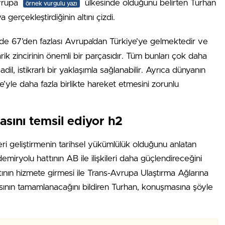
vrupa
ülkesinde olduğunu belirten Turhan
örnek vurgulu yazı
gerçekleştirdiğinin altını çizdi.
e 67’den fazlası Avrupa’dan Türkiye’ye gelmektedir ve
rik zincirinin önemli bir parçasıdır. Tüm bunları çok daha
, istikrarlı bir yaklaşımla sağlanabilir. Ayrıca dünyanın
’yle daha fazla birlikte hareket etmesini zorunlu
sını temsil ediyor h2
leri geliştirmenin tarihsel yükümlülük olduğunu anlatan
emiryolu hattının AB ile ilişkileri daha güçlendireceğini
tının hizmete girmesi ile Trans-Avrupa Ulaştırma Ağlarına
ının tamamlanacağını bildiren Turhan, konuşmasına şöyle