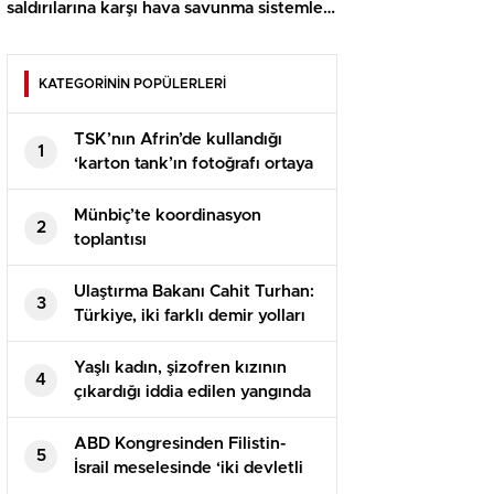
saldırılarına karşı hava savunma sistemleri
kurdu
KATEGORİNİN POPÜLERLERİ
TSK’nın Afrin’de kullandığı
1
‘karton tank’ın fotoğrafı ortaya
çıktı
Münbiç’te koordinasyon
2
toplantısı
Ulaştırma Bakanı Cahit Turhan:
3
Türkiye, iki farklı demir yolları
İle AB’ye bağlanacağını açıkladı
Yaşlı kadın, şizofren kızının
4
çıkardığı iddia edilen yangında
öldü
ABD Kongresinden Filistin-
5
İsrail meselesinde ‘iki devletli
çözüme’ destek tasarısı