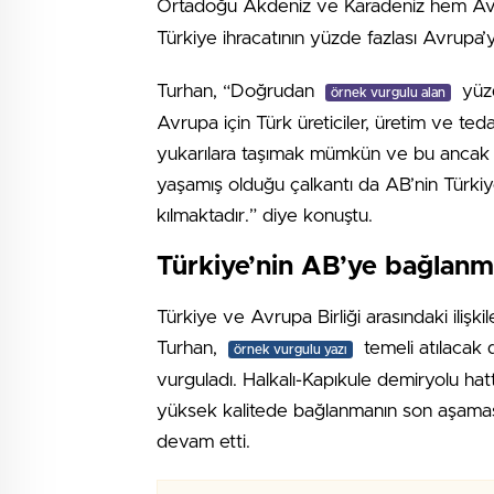
Ortadoğu Akdeniz ve Karadeniz hem A
Türkiye ihracatının yüzde fazlası Avrupa’ya 
Turhan, “Doğrudan
yüzd
örnek vurgulu alan
Avrupa için Türk üreticiler, üretim ve teda
yukarılara taşımak mümkün ve bu ancak adil
yaşamış olduğu çalkantı da AB’nin Türkiye
kılmaktadır.” diye konuştu.
Türkiye’nin AB’ye bağlanma
Türkiye ve Avrupa Birliği arasındaki ilişki
Turhan,
temeli atılacak d
örnek vurgulu yazı
vurguladı. Halkalı-Kapıkule demiryolu hat
yüksek kalitede bağlanmanın son aşamas
devam etti.