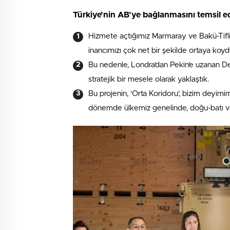
Türkiye’nin AB’ye bağlanmasını temsil e
Hizmete açtığımız Marmaray ve Bakü-Tifli
inancımızı çok net bir şekilde ortaya koyd
Bu nedenle, Londra’dan Pekin’e uzanan D
stratejik bir mesele olarak yaklaştık.
Bu projenin, ‘Orta Koridoru’, bizim deyim
dönemde ülkemiz genelinde, doğu-batı v