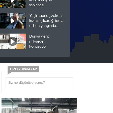
koordinasyon
toplantısı
Yaşlı kadın, şizofren
kızının çıkardığı iddia
edilen yangında
öldü
Dünya genç
milyarderi
konuşuyor
10 Rusya, Çin
sınırına balistik füze
saldırılarına karşı
HIZLI YORUM YAP
hava savunma
sistemleri kurdu