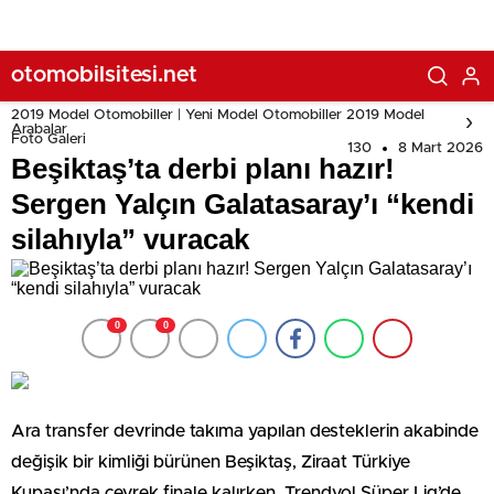
otomobilsitesi.net
2019 Model Otomobiller | Yeni Model Otomobiller 2019 Model
Arabalar
Foto Galeri
130
8 Mart 2026
Beşiktaş’ta derbi planı hazır!
Sergen Yalçın Galatasaray’ı “kendi
silahıyla” vuracak
0
0
Ara transfer devrinde takıma yapılan desteklerin akabinde
değişik bir kimliği bürünen Beşiktaş, Ziraat Türkiye
Kupası’nda çeyrek finale kalırken, Trendyol Süper Lig’de