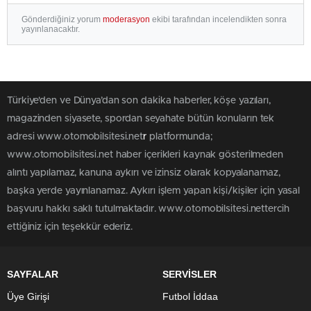
Gönderdiğiniz yorum
moderasyon
ekibi tarafından incelendikten sonra
yayınlanacaktır.
Türkiye'den ve Dünya’dan son dakika haberler, köşe yazıları,
magazinden siyasete, spordan seyahate bütün konuların tek
adresi www.otomobilsitesi.net
r
platformunda;
www.otomobilsitesi.net haber içerikleri kaynak gösterilmeden
alıntı yapılamaz, kanuna aykırı ve izinsiz olarak kopyalanamaz,
başka yerde yayınlanamaz. Aykırı işlem yapan kişi/kişiler için yasal
başvuru hakkı saklı tutulmaktadır. www.otomobilsitesi.nettercih
ettiğiniz için teşekkür ederiz.
SAYFALAR
SERVİSLER
Üye Girişi
Futbol İddaa