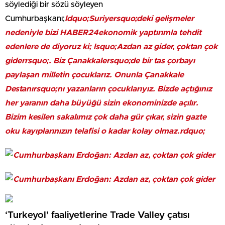
söylediği bir sözü söyleyen
Cumhurbaşkanı;
ldquo;Suriyersquo;deki gelişmeler
nedeniyle bizi HABER24ekonomik yaptırımla tehdit
edenlere de diyoruz ki; lsquo;Azdan az gider, çoktan çok
giderrsquo;. Biz Çanakkalersquo;de bir tas çorbayı
paylaşan milletin çocuklarız. Onunla Çanakkale
Destanırsquo;nı yazanların çocuklarıyız. Bizde açtığınız
her yaranın daha büyüğü sizin ekonominizde açılır.
Bizim kesilen sakalımız çok daha gür çıkar, sizin gazte
oku kayıplarınızın telafisi o kadar kolay olmaz.rdquo;
‘Turkeyol’ faaliyetlerine Trade Valley çatısı