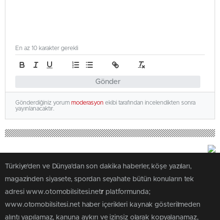
En az 10 karakter gerekli
Gönder
Gönderdiğiniz yorum
moderasyon
ekibi tarafından incelendikten sonra
yayınlanacaktır.
Türkiye'den ve Dünya’dan son dakika haberler, köşe yazıları,
magazinden siyasete, spordan seyahate bütün konuların tek
adresi www.otomobilsitesi.net
r
platformunda;
www.otomobilsitesi.net haber içerikleri kaynak gösterilmeden
alıntı yapılamaz, kanuna aykırı ve izinsiz olarak kopyalanamaz,