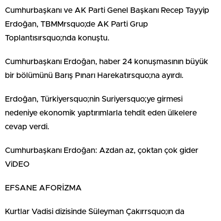
Cumhurbaşkanı ve AK Parti Genel Başkanı Recep Tayyip
Erdoğan, TBMMrsquo;de AK Parti Grup
Toplantısırsquo;nda konuştu.
Cumhurbaşkanı Erdoğan, haber 24 konuşmasının büyük
bir bölümünü Barış Pınarı Harekatırsquo;na ayırdı.
Erdoğan, Türkiyersquo;nin Suriyersquo;ye girmesi
nedeniye ekonomik yaptırımlarla tehdit eden ülkelere
cevap verdi.
Cumhurbaşkanı Erdoğan: Azdan az, çoktan çok gider
ViDEO
EFSANE AFORİZMA
Kurtlar Vadisi dizisinde Süleyman Çakırrsquo;ın da