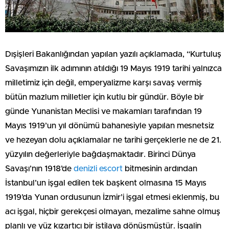
Dışişleri Bakanlığından yapılan yazılı açıklamada, “Kurtuluş
Savaşımızın ilk adımının atıldığı 19 Mayıs 1919 tarihi yalnızca
milletimiz için değil, emperyalizme karşı savaş vermiş
bütün mazlum milletler için kutlu bir gündür. Böyle bir
günde Yunanistan Meclisi ve makamları tarafından 19
Mayıs 1919’un yıl dönümü bahanesiyle yapılan mesnetsiz
ve hezeyan dolu açıklamalar ne tarihi gerçeklerle ne de 21.
yüzyılın değerleriyle bağdaşmaktadır. Birinci Dünya
Savaşı’nın 1918’de
denizli escort
bitmesinin ardından
İstanbul’un işgal edilen tek başkent olmasına 15 Mayıs
1919’da Yunan ordusunun İzmir’i işgal etmesi eklenmiş, bu
acı işgal, hiçbir gerekçesi olmayan, mezalime sahne olmuş
planlı ve yüz kızartıcı bir istilaya dönüşmüştür. İşgalin