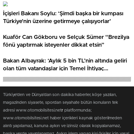
İçişleri Bakanı Soylu: ‘Şimdi başka bir kumpası
Türkiye’nin üzerine getirmeye çalışıyorlar’
Kuaför Can Gökboru ve Selçuk Sümer “Brezilya
fönü yaptırmak isteyenler dikkat etsin”
Bakan Albayrak: ‘Aylık 5 bin TL’nin altında geliri
olan tüm vatandaşlar için Temel İhtiyaç
Desteği’ni devreye aldık’
Türkiye'den ve Dünya’dan son dakika haberler, köşe yazıları,
magazinden siyasete, spordan seyahate bütün konuların tek
adresi www.otomobilsitesi.net
r
platformunda;
www.otomobilsitesi.net haber içerikleri kaynak gösterilmeden
alıntı yapılamaz, kanuna aykırı ve izinsiz olarak kopyalanamaz,
başka yerde yayınlanamaz. Aykırı işlem yapan kişi/kişiler için yasal