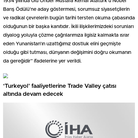
1934 yılında Ulu Önder Mustafa Kemal Atatürk’ü Nobel
Barış Ödülü’ne aday göstermesi, sorumsuz siyasetçilerin
ve radikal çevrelerin bugün tarihi tersten okuma çabasında
olduğunun bir başka kanıtıdır. İkili ilişkilerimizdeki sorunları
diyalog yoluyla çözme çağrılarımıza ilgisiz kalmakta ısrar
eden Yunanistan’ın uzattığımız dostluk elini geçmişte
olduğu gibi tutması, dünyanın değişimini doğru okumanın
da gereğidir” ifadelerine yer verildi.
‘Turkeyol’ faaliyetlerine Trade Valley çatısı
altında devam edecek