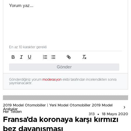
En az 10 karakter gerekli
Gönder
Gönderdiğiniz yorum
moderasyon
ekibi tarafından incelendikten sonra
yayınlanacaktır.
2019 Model Otomobiller | Yeni Model Otomobiller 2019 Model
Arabalar
Her Telden
313
18 Mayıs 2020
Fransa’da koronaya karşı kırmızı
bez dayanışması