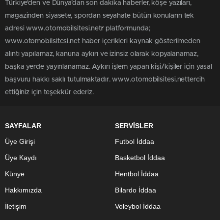
Türkiye'den ve Dünya’dan son dakika haberler, köşe yazıları,
magazinden siyasete, spordan seyahate bütün konuların tek
adresi www.otomobilsitesi.net
r
platformunda;
www.otomobilsitesi.net haber içerikleri kaynak gösterilmeden
alıntı yapılamaz, kanuna aykırı ve izinsiz olarak kopyalanamaz,
başka yerde yayınlanamaz. Aykırı işlem yapan kişi/kişiler için yasal
başvuru hakkı saklı tutulmaktadır. www.otomobilsitesi.nettercih
ettiğiniz için teşekkür ederiz.
SAYFALAR
SERVİSLER
Üye Girişi
Futbol İddaa
Üye Kaydı
Basketbol İddaa
Künye
Hentbol İddaa
Hakkımızda
Bilardo İddaa
İletişim
Voleybol İddaa