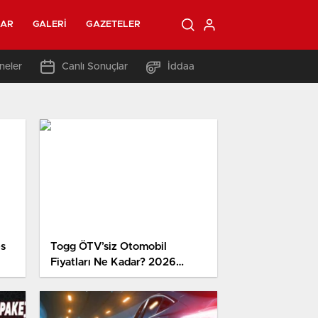
LAR
GALERI
GAZETELER
neler
Canlı Sonuçlar
İddaa
es
Togg ÖTV’siz Otomobil
Fiyatları Ne Kadar? 2026
ldı
Şimdiki ÖTV’siz Fiyatlar