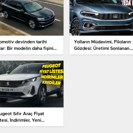
omotiv devinden tarihi
Yolların Müdavimi, Filoların
ar: Bir modelin daha fişini
Gözdesi: Üretimi Sonlanan
kiyor
Fiyat Egea’nın İbretlik
Muvaffakiyet Kıssası
ugeot Sıfır Araç Fiyat
tesi, İndirimler, Yeni
mpanyalar ve Kredi