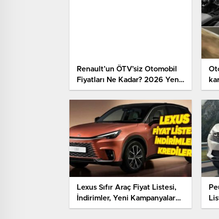
Renault’un ÖTV’siz Otomobil
Ot
Fiyatları Ne Kadar? 2026 Yeni
kar
ÖTV’siz Fiyatlar
çe
Lexus Sıfır Araç Fiyat Listesi,
Pe
İndirimler, Yeni Kampanyalar
Lis
ve Kredi Fırsatları 2026
Ka