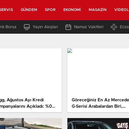
SERVIS
GÜNDEM
SPOR
EKONOMI
MAGAZIN
VIDEO
nlı Borsa
Yayın Akışları
Namaz Vakitleri
Ecza
gg, Ağustos Ayı Kredi
Göreceğiniz En Az Merced
mpanyalarını Açıkladı: %0
G-Serisi Arabalardan Biri,
zli 1 Milyon TL Kredi Var!
Servet Pahasında Fiyata Satı