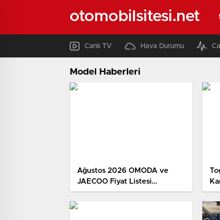
otomobilsitesi.net
Canlı TV
Hava Durumu
Ca
Model Haberleri
Ağustos 2026 OMODA ve
To
JAECOO Fiyat Listesi
Ka
Açıklandı: SUV’lar 2,27 Milyon
Fai
TL’den Başlıyor