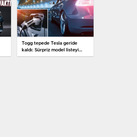
Togg tepede Tesla geride
kaldı: Sürpriz model listeyi
karıştırdı işte en çok satan
elektrikli arabalar