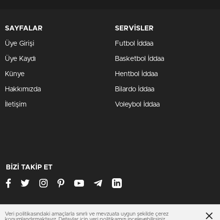
SAYFALAR
SERVİSLER
Üye Girişi
Futbol İddaa
Üye Kaydı
Basketbol İddaa
Künye
Hentbol İddaa
Hakkımızda
Bilardo İddaa
İletişim
Voleybol İddaa
BİZİ TAKİP ET
Veri politikasındaki amaçlarla sınırlı ve mevzuata uygun şekilde çerez
www.otomobilsitesi.net
konumlandırmaktayız. Detaylar için
veri politikamızı
inceleyebilirsiniz.