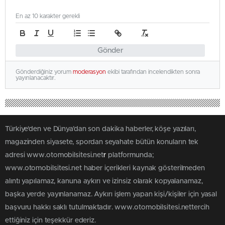
En az 10 karakter gerekli
Gönder
Gönderdiğiniz yorum
moderasyon
ekibi tarafından incelendikten sonra
yayınlanacaktır.
Türkiye'den ve Dünya’dan son dakika haberler, köşe yazıları,
magazinden siyasete, spordan seyahate bütün konuların tek
adresi www.otomobilsitesi.net
r
platformunda;
www.otomobilsitesi.net haber içerikleri kaynak gösterilmeden
alıntı yapılamaz, kanuna aykırı ve izinsiz olarak kopyalanamaz,
başka yerde yayınlanamaz. Aykırı işlem yapan kişi/kişiler için yasal
başvuru hakkı saklı tutulmaktadır. www.otomobilsitesi.nettercih
ettiğiniz için teşekkür ederiz.